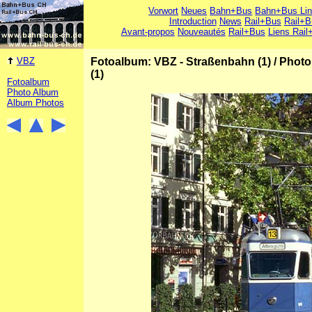
Vorwort
Neues
Bahn+Bus
Bahn+Bus Li
Introduction
News
Rail+Bus
Rail+B
Avant-propos
Nouveautés
Rail+Bus
Liens Rail
VBZ
Fotoalbum: VBZ - Straßenbahn (1)
/
Photo
(1)
Fotoalbum
Photo Album
Album Photos