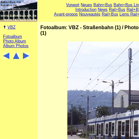
Vorwort
Neues
Bahn+Bus
Bahn+Bus Li
Introduction
News
Rail+Bus
Rail+B
Avant-propos
Nouveautés
Rail+Bus
Liens Rail
VBZ
Fotoalbum: VBZ - Straßenbahn (1)
/
Photo
(1)
Fotoalbum
Photo Album
Album Photos