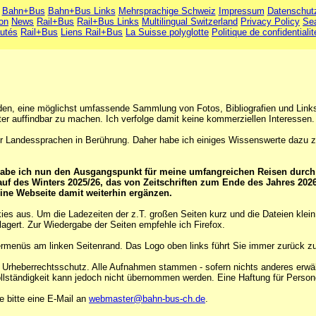
Bahn+Bus
Bahn+Bus Links
Mehrsprachige Schweiz
Impressum
Datenschut
ion
News
Rail+Bus
Rail+Bus Links
Multilingual Switzerland
Privacy Policy
Se
utés
Rail+Bus
Liens Rail+Bus
La Suisse polyglotte
Politique de confidentialit
den, eine möglichst umfassende Sammlung von Fotos, Bibliografien und Lin
ter auffindbar zu machen. Ich verfolge damit keine kommerziellen Interessen.
vier Landessprachen in Berührung. Daher habe ich einiges Wissenswerte dazu
 habe ich nun den Ausgangspunkt für meine umfangreichen Reisen durch
 des Winters 2025/26, das von Zeitschriften zum Ende des Jahres 2026.
ine Webseite damit weiterhin ergänzen.
 aus. Um die Ladezeiten der z.T. großen Seiten kurz und die Dateien klein 
lagert. Zur Wiedergabe der Seiten empfehle ich Firefox.
menüs am linken Seitenrand. Das Logo oben links führt Sie immer zurück zur
 Urheberrechtsschutz. Alle Aufnahmen stammen - sofern nichts anderes erwähn
ollständigkeit kann jedoch nicht übernommen werden. Eine Haftung für Pers
 bitte eine E-Mail an
webmaster@bahn-bus-ch.de
.