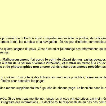
e proposer une collection aussi complète que possible de photos, de bibliograp
ernant le rail, les autobus et la navigation.. Je n'ai pas d'intérêts commercia
es quatre langues du pays. C'est à ce sujet j'ai arrangé des informations qui m
érentes.
. Malheureusement, j'ai perdu le point de départ de mes vastes voyages à
 à la fin de la saison hivernale 2025-2026, et mettrai un terme à la coll
et de photographies non encore traités datant des années précédentes, j
ni cookies. Pour obtenir des fichiers les plus petits possibles, la maquette 
irefox pour consulter les pages.
et des menus supplémentaires à gauche de chaque page. La bannière dans le co
ervés. Si ce n'est pas mentionné, toutes les photos ont été prises par moi-mêm
 intégralité des informations. Je décline toute responsabilité en cas des dom