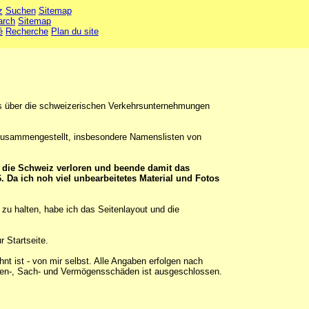
z
Suchen
Sitemap
arch
Sitemap
é
Recherche
Plan du site
ks über die schweizerischen Verkehrsunternehmungen
 zusammengestellt, insbesondere Namenslisten von
 die Schweiz verloren und beende damit das
 Da ich noh viel unbearbeitetes Material und Fotos
zu halten, habe ich das Seitenlayout und die
 Startseite.
t ist - von mir selbst. Alle Angaben erfolgen nach
onen-, Sach- und Vermögensschäden ist ausgeschlossen.