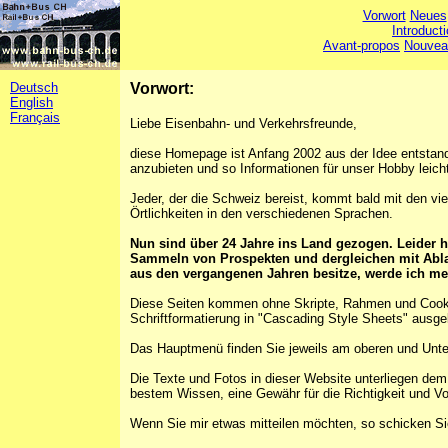
Vorwort
Neues
Introduct
Avant-propos
Nouvea
Deutsch
Vorwort:
English
Français
Liebe Eisenbahn- und Verkehrsfreunde,
diese Homepage ist Anfang 2002 aus der Idee entstan
anzubieten und so Informationen für unser Hobby leich
Jeder, der die Schweiz bereist, kommt bald mit den 
Örtlichkeiten in den verschiedenen Sprachen.
Nun sind über 24 Jahre ins Land gezogen. Leider
Sammeln von Prospekten und dergleichen mit Ablauf
aus den vergangenen Jahren besitze, werde ich me
Diese Seiten kommen ohne Skripte, Rahmen und Cookies
Schriftformatierung in "Cascading Style Sheets" ausge
Das Hauptmenü finden Sie jeweils am oberen und Unter
Die Texte und Fotos in dieser Website unterliegen dem
bestem Wissen, eine Gewähr für die Richtigkeit und V
Wenn Sie mir etwas mitteilen möchten, so schicken Sie