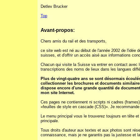
Detlev Brucker
Top
Avant-propos:
Chers amis du rail et des transports,
ce site web est né au début de l'année 2002 de l'idée d
suisses, et d'offrir un accès aisé aux informations conc
Chacun qui visite la Suisse va entrer en contact avec l
transcriptions des noms de lieux dans les langues diff
Plus de vingt-quatre ans se sont désormais écoulés
collectionner les brochures et documents similaires
dispose encore d'une grande quantité de documents 
mon site Internet.
Ces pages ne contiennent ni scripts ni cadres (frames) 
«feuilles de style en cascade (CSS)». Je recommande F
Le menu principal vous le trouverez toujours en tête 
principale.
Tous droits d'auteur aux textes et aux photos sont rés
connaissance, mais je ne garantis pas la justesse et la