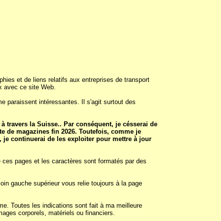
hies et de liens relatifs aux entreprises de transport
ux avec ce site Web.
e paraissent intéressantes. Il s'agit surtout des
 travers la Suisse.. Par conséquent, je césserai de
ecte de magazines fin 2026. Toutefois, comme je
e continuerai de les exploiter pour mettre à jour
de ces pages et les caractères sont formatés par des
in gauche supérieur vous relie toujours à la page
e. Toutes les indications sont fait à ma meilleure
mages corporels, matériels ou financiers.