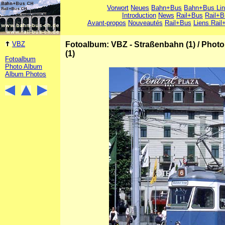
Vorwort
Neues
Bahn+Bus
Bahn+Bus Li
Introduction
News
Rail+Bus
Rail+B
Avant-propos
Nouveautés
Rail+Bus
Liens Rail
VBZ
Fotoalbum: VBZ - Straßenbahn (1)
/
Photo
(1)
Fotoalbum
Photo Album
Album Photos