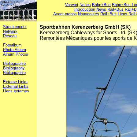
Vorwort
Neues
Bahn+Bus
Bahn+Bus Li
Introduction
News
Rail+Bus
Rail+B
Avant-propos
Nouveautés
Rail+Bus
Liens Rail
Streckennetz
Sportbahnen Kerenzerberg GmbH (SK)
Network
Kerenzerberg Cableways for Sports Ltd. (SK
Réseau
Remontées Mécaniques pour les sports de K
Fotoalbum
Photo Album
Album Photos
Bibliographie
Bibliography
Bibliographie
Externe Links
External Links
Liens externes