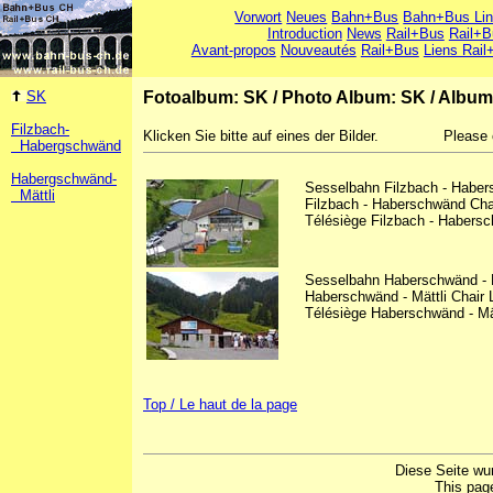
Vorwort
Neues
Bahn+Bus
Bahn+Bus Li
Introduction
News
Rail+Bus
Rail+B
Avant-propos
Nouveautés
Rail+Bus
Liens Rail
SK
Fotoalbum: SK
/
Photo Album: SK
/
Album
Filzbach-
Klicken Sie bitte auf eines der Bilder.
Please 
Habergschwänd
Habergschwänd-
Sesselbahn Filzbach - Haber
Mättli
Filzbach - Haberschwänd Chair
Télésiège Filzbach - Habersc
Sesselbahn Haberschwänd - Mät
Haberschwänd - Mättli Chair L
Télésiège Haberschwänd - Mät
Top / Le haut de la page
Diese Seite wu
This pag