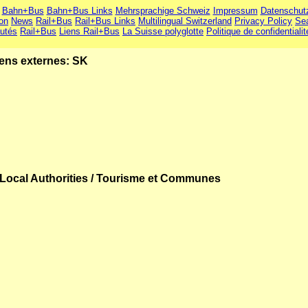
Bahn+Bus
Bahn+Bus Links
Mehrsprachige Schweiz
Impressum
Datenschut
ion
News
Rail+Bus
Rail+Bus Links
Multilingual Switzerland
Privacy Policy
Se
utés
Rail+Bus
Liens Rail+Bus
La Suisse polyglotte
Politique de confidentialit
ens externes: SK
Local Authorities / Tourisme et Communes