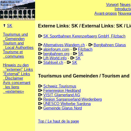
Vorwort
Neues
Introduct
Avant-propos
Nouvea
SK
Externe Links: SK
/
External Links: SK
/
Li
Tourismus und
SK Sportbahnen Kerenzerbaerg GmbH, Filzbach
Gemeinden
Tourism and
Alternatives-Wandern.ch
-
Bergbahnen Glarus
Local Authorities
alpinforum.com
-
Filzbach
Tourisme et
bergbahnen.org
-
SK
communes
Lift-World.info
-
SK
Stahlseil.ch
-
SK
Hinweis zu den
"externen" Links
"External" Links
Tourismus und Gemeinden / Tourism and 
Disclaimer
Avis concernant
Schweiz Tourismus
les liens
Ferienregion Heidiland
«externes»
VISIT Glarnerland AG
Region Sarganserland-Werdenberg
UNESCO Welterbe Sardona
Gemeinde Glarus Nord
Top / Le haut de la page