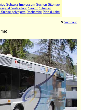
hige Schweiz
Impressum
Suchen
Sitemap
ilingual Switzerland
Search
Sitemap
 Suisse polyglotte
Recherche
Plan du site
Samnaun
sme)