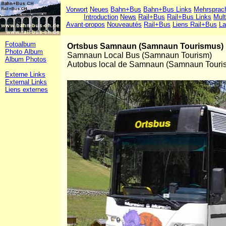
Vorwort
Neues
Bahn+Bus
Bahn+Bus Links
Mehrsprac
Introduction
News
Rail+Bus
Rail+Bus Links
Mult
Avant-propos
Nouveautés
Rail+Bus
Liens Rail+Bus
La
Fotoalbum
Ortsbus Samnaun (Samnaun Tourismus)
Photo Album
Samnaun Local Bus (Samnaun Tourism)
Album Photos
Autobus local de Samnaun (Samnaun Touri
Externe Links
External Links
Liens externes