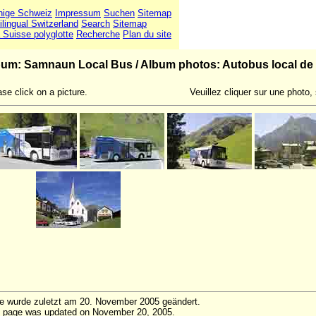
hige Schweiz
Impressum
Suchen
Sitemap
ilingual Switzerland
Search
Sitemap
 Suisse polyglotte
Recherche
Plan du site
bum: Samnaun Local Bus
/
Album photos: Autobus local d
se click on a picture.
Veuillez cliquer sur une photo, 
te wurde zuletzt am 20. November 2005 geändert.
 page was updated on November 20, 2005.