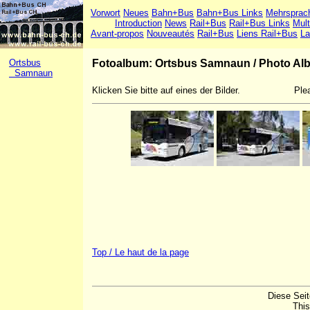
Vorwort
Neues
Bahn+Bus
Bahn+Bus Links
Mehrsprac
Introduction
News
Rail+Bus
Rail+Bus Links
Mult
Avant-propos
Nouveautés
Rail+Bus
Liens Rail+Bus
La
Ortsbus
Fotoalbum: Ortsbus Samnaun
/
Photo Al
Samnaun
Klicken Sie bitte auf eines der Bilder.
Plea
Top / Le haut de la page
Diese Sei
This