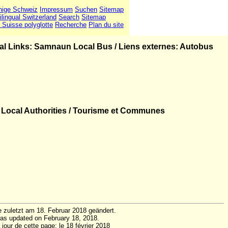
hige Schweiz
Impressum
Suchen
Sitemap
ilingual Switzerland
Search
Sitemap
 Suisse polyglotte
Recherche
Plan du site
al Links: Samnaun Local Bus
/
Liens externes: Autobus
Local Authorities / Tourisme et Communes
 zuletzt am 18. Februar 2018 geändert.
as updated on February 18, 2018.
jour de cette page: le 18 février 2018