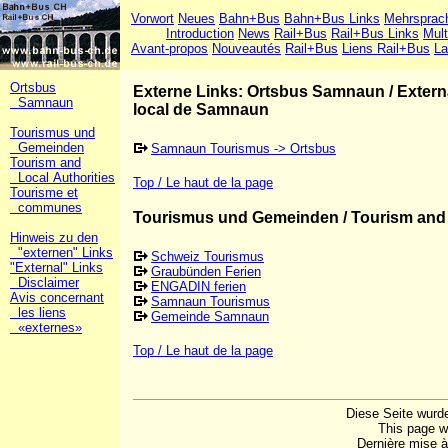
Vorwort
Neues
Bahn+Bus
Bahn+Bus Links
Mehrsprac
Introduction
News
Rail+Bus
Rail+Bus Links
Mult
Avant-propos
Nouveautés
Rail+Bus
Liens Rail+Bus
La
Ortsbus
Externe Links: Ortsbus Samnaun
/
Extern
Samnaun
local de Samnaun
Tourismus und
Gemeinden
Samnaun Tourismus -> Ortsbus
Tourism and
Local Authorities
Top / Le haut de la page
Tourisme et
communes
Tourismus und Gemeinden / Tourism and 
Hinweis zu den
"externen" Links
Schweiz Tourismus
"External" Links
Graubünden Ferien
Disclaimer
ENGADIN ferien
Avis concernant
Samnaun Tourismus
les liens
Gemeinde Samnaun
«externes»
Top / Le haut de la page
Diese Seite wurde
This page w
Dernière mise à 