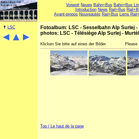
Vorwort
Neues
Bahn+Bus
Bahn+Bus Li
Introduction
News
Rail+Bus
Rail+B
Avant-propos
Nouveautés
Rail+Bus
Liens Rail
LSC
Fotoalbum: LSC - Sesselbahn Alp Surlej - 
photos: LSC - Télésiège Alp Surlej - Murtè
Klicken Sie bitte auf eines der Bilder.
Please 
Top / Le haut de la page