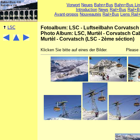
Vorwort
Neues
Bahn+Bus
Bahn+Bus Li
Introduction
News
Rail+Bus
Rail+B
Avant-propos
Nouveautés
Rail+Bus
Liens Rail
LSC
Fotoalbum: LSC - Luftseilbahn Corvatsch M
Photo Album: LSC, Murtèl - Corvatsch Cab
Murtèl - Corvatsch (LSC - 2ème séction)
Klicken Sie bitte auf eines der Bilder.
Please 