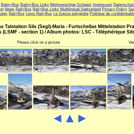
Bahn+Bus
Bahn+Bus Links
Mehrsprachige Schweiz
Impressum
Datenschut
ion
News
Rail+Bus
Rail+Bus Links
Multilingual Switzerland
Privacy Policy
Se
utés
Rail+Bus
Liens Rail+Bus
La Suisse polyglotte
Politique de confidentialit
 Talstation Sils (Segl)-Maria - Furtschellas Mittelstation Pr
s (LSMF - section 1)
/
Album photos: LSC - Téléphérique Sils 
Please click on a picture.
Veu