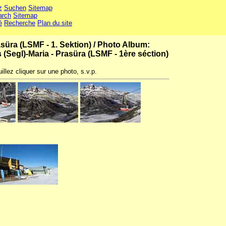
z
Suchen
Sitemap
arch
Sitemap
é
Recherche
Plan du site
asüra (LSMF - 1. Sektion)
/
Photo Album:
(Segl)-Maria - Prasüra (LSMF - 1ère séction)
illez cliquer sur une photo, s.v.p.