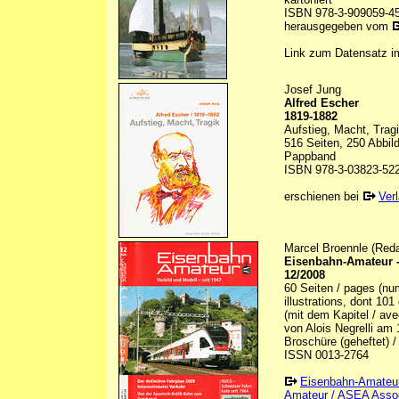
ISBN 978-3-909059-4
herausgegeben vom
Link zum Datensatz 
Josef Jung
Alfred Escher
1819-1882
Aufstieg, Macht, Trag
516 Seiten, 250 Abbild
Pappband
ISBN 978-3-03823-52
erschienen bei
Ver
Marcel Broennle (Reda
Eisenbahn-Amateur - 
12/2008
60 Seiten / pages (nu
illustrations, dont 10
(mit dem Kapitel / av
von Alois Negrelli am 
Broschüre (geheftet) /
ISSN 0013-2764
Eisenbahn-Amateu
Amateur / ASEA Assoc