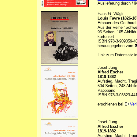
Auslieferung durch / l
Hans G. Wägli
Louis Favre (1826-18
Erbauer des Gotthard
Aus der Reihe "Schwei
96 Seiten, 105 Abbild
kartoniert
ISBN 978-3-909059-4
herausgegeben vom
Link zum Datensatz 
Josef Jung
Alfred Escher
1819-1882
Aufstieg, Macht, Trag
504 Seiten, 248 Abbild
Pappband
ISBN 978-3-03823-44
erschienen bei
Ver
Josef Jung
Alfred Escher
1819-1882
Aufstieg, Macht, Trag