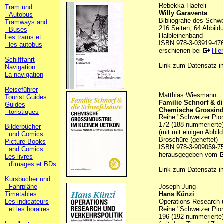
Rebekka Haefeli
Tram und
Willy Garaventa
Autobus
Bibliografie des Schwe
Tramways and
216 Seiten, 64 Abbildu
Buses
Halbleinenband
Les trams et
ISBN 978-3-03919-47
les autobus
erschienen bei
Hie
Schifffahrt
Link zum Datensatz 
Navigation
La navigation
Reiseführer
Matthias Wiesmann
Tourist Guides
Familie Schnorf & d
Guides
Chemische Grossindu
toristiques
Reihe "Schweizer Pion
172 (188 nummerierte)
Bilderbücher
(mit mit einigen Abbil
und Comics
Broschüre (geheftet)
Picture Books
ISBN 978-3-909059-7
and Comics
herausgegeben vom
Les livres
d'images et BDs
Link zum Datensatz 
Kursbücher und
Fahrpläne
Joseph Jung
Timetables
Hans Künzi
Les indicateurs
Operations Research u
et les horaires
Reihe "Schweizer Pion
196 (192 nummerierte)