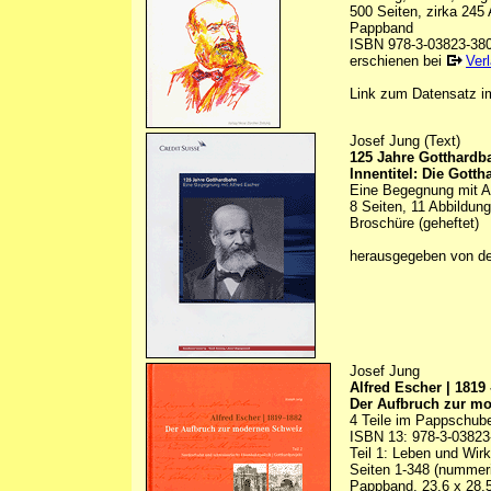
500 Seiten, zirka 245 
Pappband
ISBN 978-3-03823-38
erschienen bei
Ver
Link zum Datensatz 
Josef Jung (Text)
125 Jahre Gotthardb
Innentitel: Die Gott
Eine Begegnung mit A
8 Seiten, 11 Abbildung
Broschüre (geheftet)
herausgegeben von d
Josef Jung
Alfred Escher | 1819 
Der Aufbruch zur m
4 Teile im Pappschube
ISBN 13: 978-3-03823
Teil 1: Leben und Wir
Seiten 1-348 (nummeri
Pappband, 23,6 x 28,