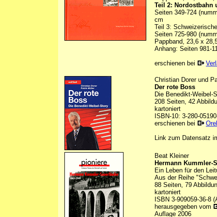
Teil 2: Nordostbahn 
Seiten 349-724 (numme
cm
Teil 3: Schweizerisch
Seiten 725-980 (numme
Pappband, 23,6 x 28,
Anhang: Seiten 981-11
erschienen bei
Ver
Christian Dorer und Pa
Der rote Boss
Die Benedikt-Weibel-S
208 Seiten, 42 Abbild
kartoniert
ISBN-10: 3-280-05190
erschienen bei
Orel
Link zum Datensatz 
Beat Kleiner
Hermann Kummler-Sa
Ein Leben für den Lei
Aus der Reihe "Schwei
88 Seiten, 79 Abbildu
kartoniert
ISBN 3-909059-36-8 (
herausgegeben vom
Auflage 2006