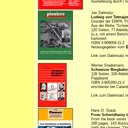
Auslieferung durch / l
Jan Zielinsky
Ludwig von Tetmaje
Gründer der EMPA, Pio
Aus der Reihe "Schwei
120 Seiten, 77 Abbild
(u.a. mit einem Beric
kartoniert
ISBN 3-909059-11-2
herausgegeben vom
Link zum Datensatz 
Werner Stadelmann
Schweizer Bergbahn
128 Seiten, 100 Abbil
Pappband
ISBN 3-905260-21-2
erschienen bei Caland
Link zum Datensatz 
Hans O. Staub
From Schmidheiny t
From the book series
208 pages, 143 illustr
(with the chapters "O