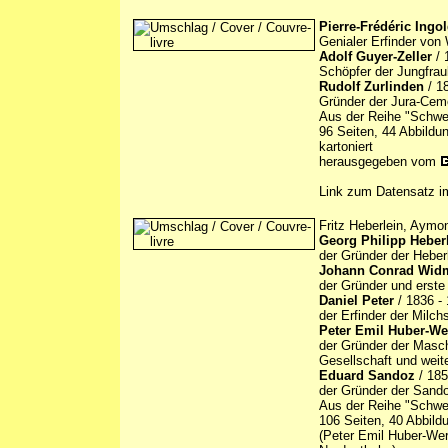
Pierre-Frédéric Ingo
Genialer Erfinder von
Adolf Guyer-Zeller
/ 
Schöpfer der Jungfra
Rudolf Zurlinden
/ 1
Gründer der Jura-Ceme
Aus der Reihe "Schwei
96 Seiten, 44 Abbildu
kartoniert
herausgegeben vom
Link zum Datensatz 
Fritz Heberlein, Aymon
Georg Philipp Heber
der Gründer der Heber
Johann Conrad Wid
der Gründer und erste
Daniel Peter
/ 1836 -
der Erfinder der Milc
Peter Emil Huber-We
der Gründer der Masch
Gesellschaft und wei
Eduard Sandoz
/ 185
der Gründer der Sand
Aus der Reihe "Schwei
106 Seiten, 40 Abbild
(Peter Emil Huber-Wer