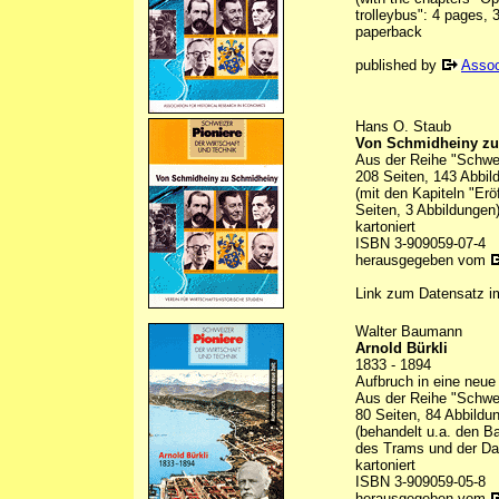
trolleybus": 4 pages, 3 
paperback
published by
Assoc
Hans O. Staub
Von Schmidheiny zu
Aus der Reihe "Schwei
208 Seiten, 143 Abbil
(mit den Kapiteln "Er
Seiten, 3 Abbildungen
kartoniert
ISBN 3-909059-07-4
herausgegeben vom
Link zum Datensatz 
Walter Baumann
Arnold Bürkli
1833 - 1894
Aufbruch in eine neue 
Aus der Reihe "Schwei
80 Seiten, 84 Abbildu
(behandelt u.a. den B
des Trams und der D
kartoniert
ISBN 3-909059-05-8
herausgegeben vom