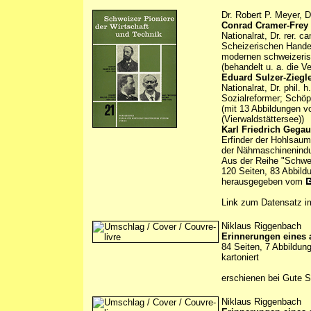
Dr. Robert P. Meyer, D
Conrad Cramer-Frey
Nationalrat, Dr. rer. 
Scheizerischen Handes
modernen schweizeris
(behandelt u. a. die V
Eduard Sulzer-Ziegl
Nationalrat, Dr. phil. h
Sozialreformer; Schöp
(mit 13 Abbildungen v
(Vierwaldstättersee))
Karl Friedrich Gegau
Erfinder der Hohlsaum
der Nähmaschinenindu
Aus der Reihe "Schwei
120 Seiten, 83 Abbild
herausgegeben vom
Link zum Datensatz 
Niklaus Riggenbach
Erinnerungen eines 
84 Seiten, 7 Abbildun
kartoniert
erschienen bei Gute S
Niklaus Riggenbach