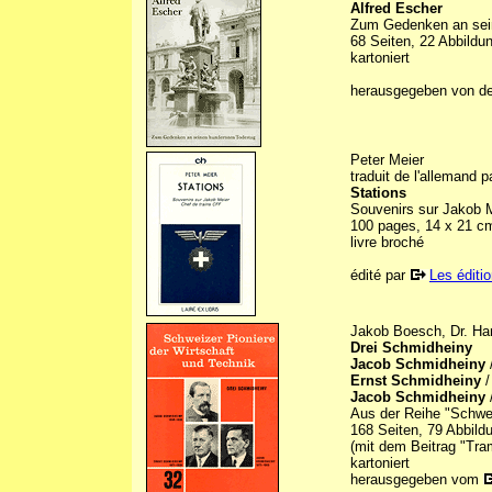
Alfred Escher
Zum Gedenken an sei
68 Seiten, 22 Abbildu
kartoniert
herausgegeben von d
Peter Meier
traduit de l'allemand 
Stations
Souvenirs sur Jakob M
100 pages, 14 x 21 c
livre broché
édité par
Les éditio
Jakob Boesch, Dr. Ha
Drei Schmidheiny
Jacob Schmidheiny
Ernst Schmidheiny
/
Jacob Schmidheiny
Aus der Reihe "Schwei
168 Seiten, 79 Abbild
(mit dem Beitrag "Tram
kartoniert
herausgegeben vom