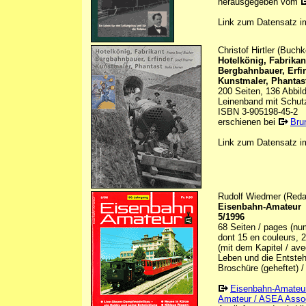
herausgegeben vom
Link zum Datensatz 
Christof Hirtler (Buc
Hotelkönig, Fabrikan
Bergbahnbauer, Erfin
Kunstmaler, Phantas
200 Seiten, 136 Abbil
Leinenband mit Schu
ISBN 3-905198-45-2
erschienen bei
Bru
Link zum Datensatz 
Rudolf Wiedmer (Redak
Eisenbahn-Amateur
5/1996
68 Seiten / pages (num
dont 15 en couleurs, 
(mit dem Kapitel / ave
Leben und die Entstehu
Broschüre (geheftet) /
Eisenbahn-Amateu
Amateur / ASEA Assoc