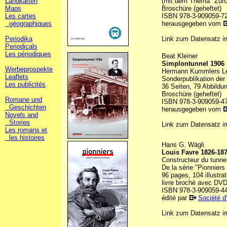
Landkarten
(mit dem Thema "Zürch
Maps
Broschüre (geheftet)
Les cartes
ISBN 978-3-909059-7
géographiques
herausgegeben vom
Periodika
Link zum Datensatz 
Periodicals
Les périodiques
Beat Kleiner
Simplontunnel 1906
Werbeprospekte
Hermann Kummlers Le
Leaflets
Sonderpublikation der
Les publicités
36 Seiten, 79 Abbildu
Broschüre (geheftet)
Romane und
ISBN 978-3-909059-4
Geschichten
herausgegeben vom
Novels and
Stories
Link zum Datensatz 
Les romans et
les histoires
Hans G. Wägli
Louis Favre 1826-18
Constructeur du tunne
De la série "Pionniers
96 pages, 104 illustra
livre broché avec DV
ISBN 978-3-909059-4
édité par
Société d
Link zum Datensatz 