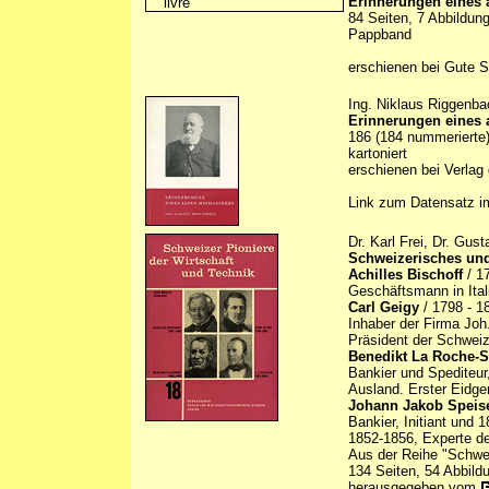
Erinnerungen eines 
84 Seiten, 7 Abbildun
Pappband
erschienen bei Gute S
Ing. Niklaus Riggenba
Erinnerungen eines 
186 (184 nummerierte)
kartoniert
erschienen bei Verlag 
Link zum Datensatz 
Dr. Karl Frei, Dr. Gus
Schweizerisches und
Achilles Bischoff
/ 1
Geschäftsmann in Ital
Carl Geigy
/ 1798 - 1
Inhaber der Firma Joh
Präsident der Schwei
Benedikt La Roche-S
Bankier und Spediteur
Ausland. Erster Eidge
Johann Jakob Speis
Bankier, Initiant und
1852-1856, Experte d
Aus der Reihe "Schwei
134 Seiten, 54 Abbild
herausgegeben vom