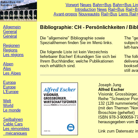
Vorwort
Neues
Bahn+Bus
Bahn+Bus Li
Introduction
News
Rail+Bus
Rail+B
Avant-propos
Nouveautés
Rail+Bus
Liens Rail
Allgemein
Bibliographie: CH - Persönlichkeiten
/
Bib
General
Général
Die "allgemeine" Bibliographie sowie
The "ge
Spezialthemen finden Sie im Menü links.
subject
Regionen
left-han
Regions
Die folgende Liste ist kein Verzeichnis
Les régions
lieferbarer Bücher! Erkundigen Sie sich bei
The foll
Ihrem Buchhändler, welche Publikationen
deliver
Alpen
noch erhältlich sind.
booksel
Alps
still ava
Les Alpes
Europa
Joseph Jung
Europe
Alfred Escher
L'Europe
Visionär, Grossbürger,
Reihe "Schweizer Pion
Welt
132 (128 nummerierte)
World
(mit den Themen "Nor
Le monde
Broschüre (geheftet)
ISBN 978-3-909059-7
Seilbahnen
herausgegeben vom
Cable Cars
Les rémontées
Link zum Datensatz 
mécaniques