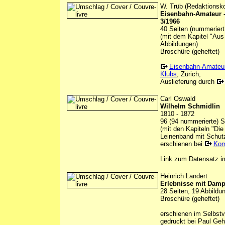
W. Trüb (Redaktionsk
Eisenbahn-Amateur -
3/1966
40 Seiten (nummeriert
(mit dem Kapitel "Aus
Abbildungen)
Broschüre (geheftet)
Eisenbahn-Amateu
Klubs
, Zürich,
Auslieferung durch
Carl Oswald
Wilhelm Schmidlin
1810 - 1872
96 (94 nummerierte) S
(mit den Kapiteln "Di
Leinenband mit Schu
erschienen bei
Kom
Link zum Datensatz 
Heinrich Landert
Erlebnisse mit Dam
28 Seiten, 19 Abbildu
Broschüre (geheftet)
erschienen im Selbstv
gedruckt bei Paul Geh