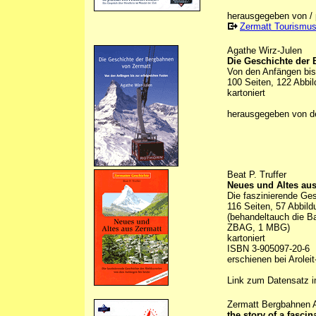
herausgegeben von / p
Zermatt Tourismu
Agathe Wirz-Julen
Die Geschichte der
Von den Anfängen bis 
100 Seiten, 122 Abbil
kartoniert
herausgegeben von 
Beat P. Truffer
Neues und Altes aus
Die faszinierende Ge
116 Seiten, 57 Abbild
(behandeltauch die B
ZBAG, 1 MBG)
kartoniert
ISBN 3-905097-20-6
erschienen bei Arolei
Link zum Datensatz 
Zermatt Bergbahnen
the story of a fascin