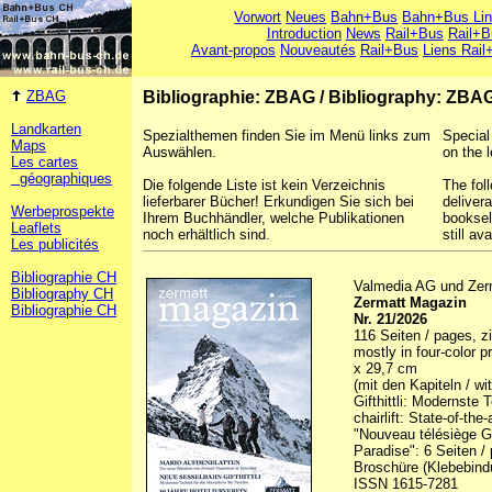
Vorwort
Neues
Bahn+Bus
Bahn+Bus Li
Introduction
News
Rail+Bus
Rail+B
Avant-propos
Nouveautés
Rail+Bus
Liens Rail
ZBAG
Bibliographie: ZBAG
/
Bibliography: ZBA
Landkarten
Spezialthemen finden Sie im Menü links zum
Special
Maps
Auswählen.
on the l
Les cartes
géographiques
Die folgende Liste ist kein Verzeichnis
The foll
lieferbarer Bücher! Erkundigen Sie sich bei
deliver
Werbeprospekte
Ihrem Buchhändler, welche Publikationen
booksel
Leaflets
noch erhältlich sind.
still ava
Les publicités
Bibliographie CH
Valmedia AG und Zer
Bibliography CH
Zermatt Magazin
Bibliographie CH
Nr. 21/2026
116 Seiten / pages, zi
mostly in four-color p
x 29,7 cm
(mit den Kapiteln / w
Gifthittli: Modernste 
chairlift: State-of-th
"Nouveau télésiège Gi
Paradise": 6 Seiten / 
Broschüre (Klebebindu
ISSN 1615-7281