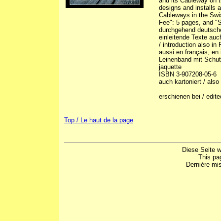
and its Cableway on t
designs and installs 
Cableways in the Swi
Fee": 5 pages, and "S
durchgehend deutscher
einleitende Texte auc
/ introduction also in
aussi en français, en 
Leinenband mit Schutz
jaquette
ISBN 3-907208-05-6
auch kartoniert / als
erschienen bei / edite
Top / Le haut de la page
Diese Seite w
This pa
Dernière mis