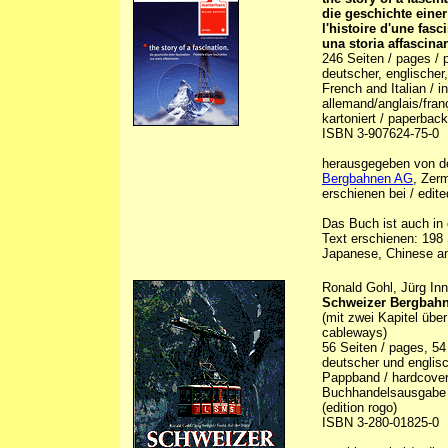
die geschichte einer
l'histoire d'une fasc
una storia affascina
246 Seiten / pages / p
deutscher, englischer,
French and Italian / i
allemand/anglais/franç
kartoniert / paperback 
ISBN 3-907624-75-0
herausgegeben von den
Bergbahnen AG
, Zer
erschienen bei / edite
Das Buch ist auch in 
Text erschienen: 198 
Japanese, Chinese an
Ronald Gohl, Jürg Inn
Schweizer Bergbah
(mit zwei Kapitel üb
cableways)
56 Seiten / pages, 54 
deutscher und englisc
Pappband / hardcove
Buchhandelsausgabe d
(edition rogo)
ISBN 3-280-01825-0