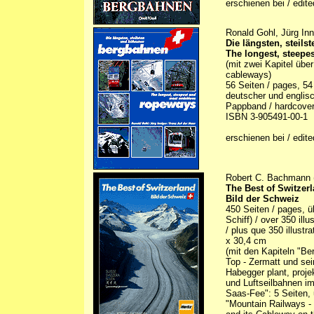
erschienen bei / edit
Ronald Gohl, Jürg Inn
Die längsten, steil
The longest, steepe
(mit zwei Kapitel üb
cableways)
56 Seiten / pages, 54 
deutscher und englisc
Pappband / hardcove
ISBN 3-905491-00-1
erschienen bei / edite
Robert C. Bachmann 
The Best of Switzer
Bild der Schweiz
450 Seiten / pages, 
Schiff) / over 350 illu
/ plus que 350 illustr
x 30,4 cm
(mit den Kapiteln "Be
Top - Zermatt und sei
Habegger plant, proje
und Luftseilbahnen im
Saas-Fee": 5 Seiten, 
"Mountain Railways - 