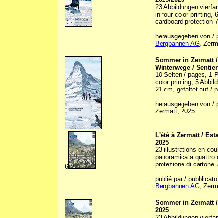
23 Abbildungen vierfarb
in four-color printing,
cardboard protection 7,
herausgegeben von / 
Bergbahnen AG
, Zerm
Sommer in Zermatt 
Winterwege / Sentiers
10 Seiten / pages, 1 
color printing, 5 Abbild
21 cm, gefaltet auf / pl
herausgegeben von / p
Zermatt, 2025
L'été à Zermatt / Est
2025
23 illustrations en cou
panoramica a quattro c
protezione di cartone 7
6
publié par / pubblicato
Bergbahnen AG
, Zerm
Sommer in Zermatt 
2025
23 Abbildungen vierfarb