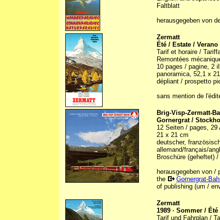
Faltblatt
herausgegeben von d
Zermatt
Été / Estate / Verano
Tarif et horaire / Tariff
Remontées mécaniques 
10 pages / pagine, 2 il
panoramica, 52,1 x 21
dépliant / prospetto pi
sans mention de l'édit
Brig-Visp-Zermatt-B
Gornergrat / Stockh
12 Seiten / pages, 29 A
21 x 21 cm
deutscher, französisch
allemand/français/ang
Broschüre (geheftet) /
herausgegeben von / p
the
Gornergrat-Bah
of publishing (um / en
Zermatt
1989 · Sommer / Été
Tarif und Fahrplan / Ta