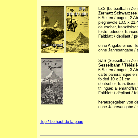
LZS (Luftseilbahn Ze
Zermatt Schwarzsee 
6 Seiten / pages, 2 Abbi
pieghevole 10,5 x 21,
deutscher, französische
testo tedesco, frances
Faltblatt / dépliant / 
ohne Angabe eines Her
ohne Jahresangabe / s
SZS (Sesselbahn Zer
Sesselbahn / Télésiè
6 Seiten / pages, 3 Abb
carte panoramique en c
folded 10 x 21 cm
deutscher, französisch
trilingue: allemand/fra
Faltblatt / dépliant / fo
herausgegeben von der
ohne Jahresangabe / sa
Top / Le haut de la page