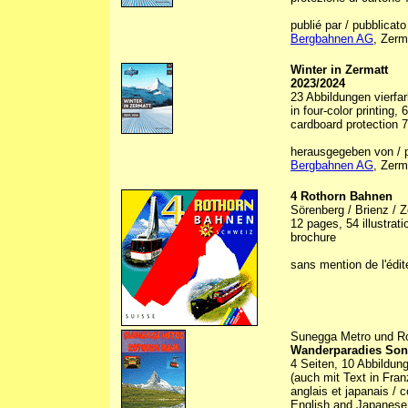
publié par / pubblicato
Bergbahnen AG
, Zerm
Winter in Zermatt
2023/2024
23 Abbildungen vierfarb
in four-color printing,
cardboard protection 7,
herausgegeben von / 
Bergbahnen AG
, Zerm
4 Rothorn Bahnen
Sörenberg / Brienz / Z
12 pages, 54 illustrat
brochure
sans mention de l'édite
Sunegga Metro und R
Wanderparadies Son
4 Seiten, 10 Abbildung
(auch mit Text in Fran
anglais et japanais / c
English and Japanese,