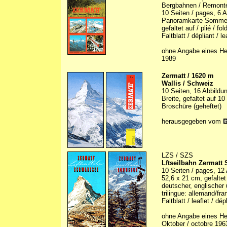
Bergbahnen / Remontée
10 Seiten / pages, 6 Ab
Panoramkarte Sommer 
gefaltet auf / plié / f
Faltblatt / dépliant / le
ohne Angabe eines Her
1989
Zermatt / 1620 m
Wallis / Schweiz
10 Seiten, 16 Abbildun
Breite, gefaltet auf 1
Broschüre (geheftet)
herausgegeben vom
LZS / SZS
Lftseilbahn Zermatt
10 Seiten / pages, 12 A
52,6 x 21 cm, gefaltet 
deutscher, englischer 
trilingue: allemand/fran
Faltblatt / leaflet / dép
ohne Angabe eines Hera
Oktober / octobre 196