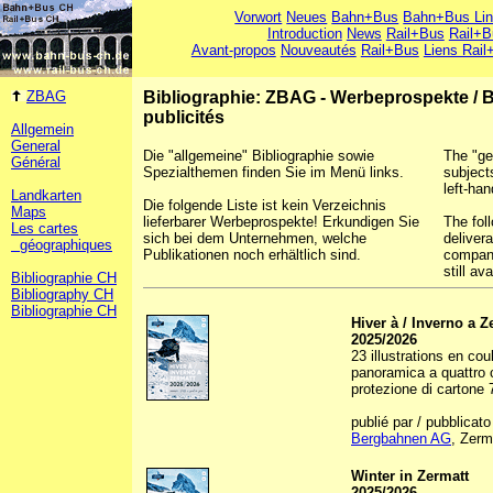
Vorwort
Neues
Bahn+Bus
Bahn+Bus Li
Introduction
News
Rail+Bus
Rail+B
Avant-propos
Nouveautés
Rail+Bus
Liens Rail
ZBAG
Bibliographie: ZBAG - Werbeprospekte
/
B
publicités
Allgemein
General
Die "allgemeine" Bibliographie sowie
The "ge
Général
Spezialthemen finden Sie im Menü links.
subject
left-han
Landkarten
Die folgende Liste ist kein Verzeichnis
Maps
lieferbarer Werbeprospekte! Erkundigen Sie
The foll
Les cartes
sich bei dem Unternehmen, welche
deliver
géographiques
Publikationen noch erhältlich sind.
company
still ava
Bibliographie CH
Bibliography CH
Bibliographie CH
Hiver à / Inverno a Z
2025/2026
23 illustrations en cou
panoramica a quattro c
protezione di cartone 7
publié par / pubblicato
Bergbahnen AG
, Zerm
Winter in Zermatt
2025/2026