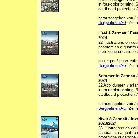
in four-color printing,
cardboard protection 7,
herausgegeben von / 
Bergbahnen AG
, Zerm
L'été à Zermatt / Est
2024
22 illustrations en cou
panoramica a quattro c
protezione di cartone 7
publié par / pubblicato
Bergbahnen AG
, Zerm
Sommer in Zermatt 
2024
22 Abbildungen vierfarb
in four-color printing,
cardboard protection 7,
herausgegeben von / 
Bergbahnen AG
, Zerm
Hiver à Zermatt / Inv
2023/2024
23 illustrations en cou
panoramica a quattro c
protezione di cartone 7