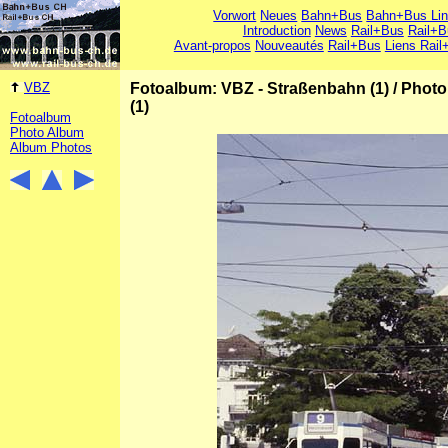
Vorwort
Neues
Bahn+Bus
Bahn+Bus Li
Introduction
News
Rail+Bus
Rail+B
Avant-propos
Nouveautés
Rail+Bus
Liens Rail
VBZ
Fotoalbum: VBZ - Straßenbahn (1)
/
Photo
(1)
Fotoalbum
Photo Album
Album Photos