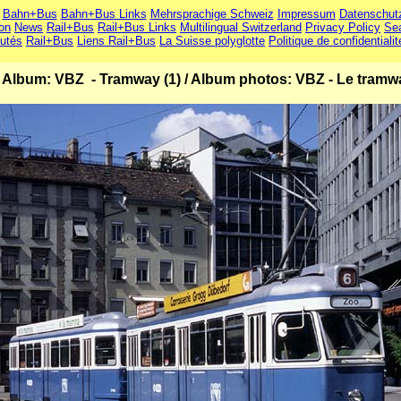
Bahn+Bus
Bahn+Bus Links
Mehrsprachige Schweiz
Impressum
Datenschut
ion
News
Rail+Bus
Rail+Bus Links
Multilingual Switzerland
Privacy Policy
Se
utés
Rail+Bus
Liens Rail+Bus
La Suisse polyglotte
Politique de confidentialit
 Album: VBZ - Tramway (1)
/
Album photos: VBZ - Le tramwa