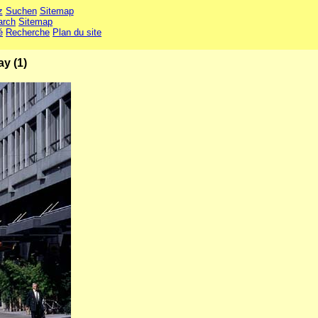
z
Suchen
Sitemap
arch
Sitemap
é
Recherche
Plan du site
y (1)