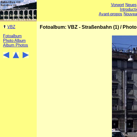
Vorwort
Neues
Introduct
Avant-propos
Nouvea
VBZ
Fotoalbum: VBZ - Straßenbahn (1)
/
Photo
Fotoalbum
Photo Album
Album Photos