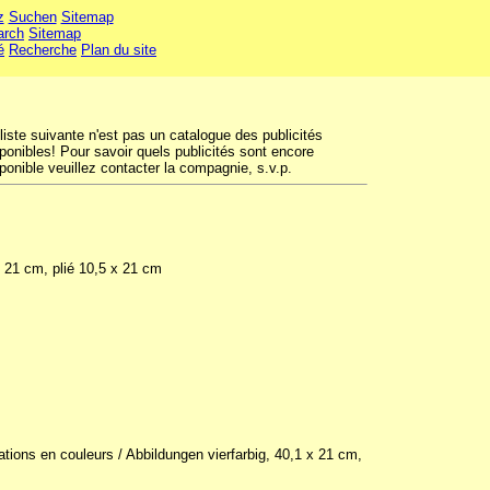
z
Suchen
Sitemap
arch
Sitemap
é
Recherche
Plan du site
liste suivante n'est pas un catalogue des publicités
ponibles! Pour savoir quels publicités sont encore
ponible veuillez contacter la compagnie, s.v.p.
x 21 cm, plié 10,5 x 21 cm
ations en couleurs / Abbildungen vierfarbig, 40,1 x 21 cm,