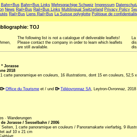
Bahn+Bus
Bahn+Bus Links
Mehrsprachige Schweiz
Impressum
Datenschut
ion
News
Rail+Bus
Rail+Bus Links
Multilingual Switzerland
Privacy Policy
Se
utés
Rail+Bus
Liens Rail+Bus
La Suisse polyglotte
Politique de confidentialit
ibliographie: TOJ
The following list is not a catalogue of deliverable leaflets!
La 
ehmen,
Please contact the company in order to learn which leaflets
dis
are still available.
dis
 * Jorasse
mne 2018
1 carte panoramique en couleurs, 16 illustrations, dont 15 en couleurs, 52,5 
Office du Tourisme
et / und
Téléovronnaz SA
, Leytron-Ovronnaz, 2018
es · Wanderungen
 de Jorasse / Sesselbahn / 2006
 Seiten, 1 carte panoramique en couleurs / Panoramakarte vierfarbig, 9 illustr
altet auf 10 x 21 cm
Faltblatt