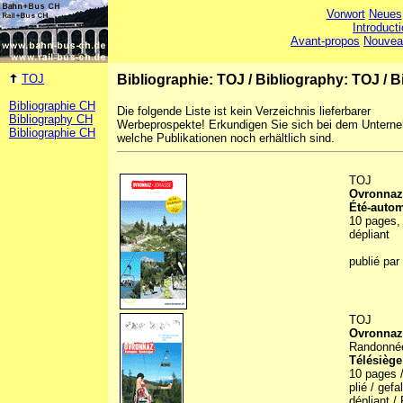
Vorwort
Neues
Introduct
Avant-propos
Nouvea
TOJ
Bibliographie: TOJ
/
Bibliography: TOJ
/
B
Bibliographie CH
Die folgende Liste ist kein Verzeichnis lieferbarer
Bibliography CH
Werbeprospekte! Erkundigen Sie sich bei dem Untern
Bibliographie CH
welche Publikationen noch erhältlich sind.
TOJ
Ovronnaz
Été-auto
10 pages, 
dépliant
publié par
TOJ
Ovronnaz
Randonné
Télésiège
10 pages /
plié / gef
dépliant / 