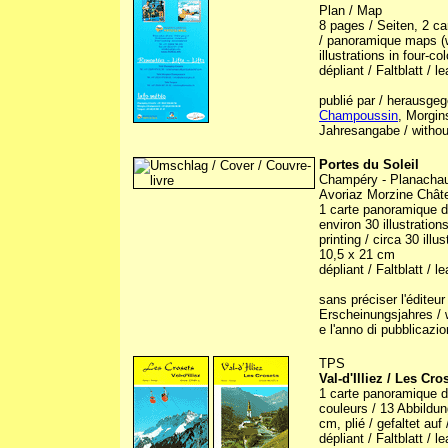
Plan / Map
8 pages / Seiten, 2 c
/ panoramique maps (wi
illustrations in four-c
dépliant / Faltblatt / le
publié par / herausge
Champoussin
, Morgin
Jahresangabe / without
Portes du Soleil
Champéry - Planachaux 
Avoriaz Morzine Châte
1 carte panoramique d
environ 30 illustration
printing / circa 30 illu
10,5 x 21 cm
dépliant / Faltblatt / l
sans préciser l'édite
Erscheinungsjahres / w
e l'anno di pubblicazi
TPS
Val-d'Illiez / Les Cro
1 carte panoramique d'
couleurs / 13 Abbildung
cm, plié / gefaltet auf
dépliant / Faltblatt / le