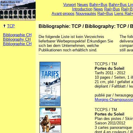
Vorwort
Neues
Bahn+Bus
Bahn+Bus Li
Introduction
News
Rail+Bus
Rail+B
Avant-propos
Nouveautés
Rail+Bus
Liens Rail
TCP
Bibliographie: TCP
/
Bibliography: TCP
/
B
Bibliographie CH
Die folgende Liste ist kein Verzeichnis
The foll
Bibliography CH
lieferbarer Werbeprospekte! Erkundigen Sie
deliver
Bibliographie CH
sich bei dem Unternehmen, welche
company
Publikationen noch erhältlich sind.
still ava
TCCPS / TM
Portes du Soleil
Tarifs 2011 - 2012
10 pages / Seiten, 1 ill
21 cm, plié / gefaltet 
dépliant / Faltblatt / le
publié par / herausge
Morgins-Champoussin
TCCPS / TM
Portes du Soleil
Plan des pistes / Ski
Saison 2011/2012
3 cartes panoramique e
dont 4 en couleurs / il