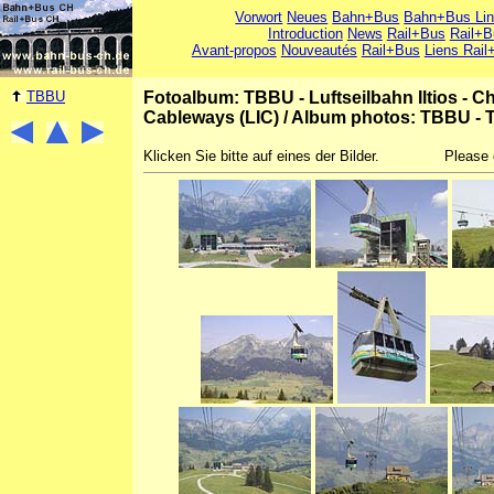
Vorwort
Neues
Bahn+Bus
Bahn+Bus Li
Introduction
News
Rail+Bus
Rail+B
Avant-propos
Nouveautés
Rail+Bus
Liens Rail
TBBU
Fotoalbum: TBBU - Luftseilbahn Iltios - C
Cableways (LIC)
/
Album photos: TBBU - Té
Klicken Sie bitte auf eines der Bilder.
Please 