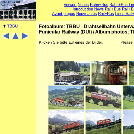
Vorwort
Neues
Bahn+Bus
Bahn+Bus Li
Introduction
News
Rail+Bus
Rail+B
Avant-propos
Nouveautés
Rail+Bus
Liens Rail
TBBU
Fotoalbum: TBBU - Drahtseilbahn Unterwass
Funicular Railway (DUI)
/
Album photos: TB
Klicken Sie bitte auf eines der Bilder.
Please 