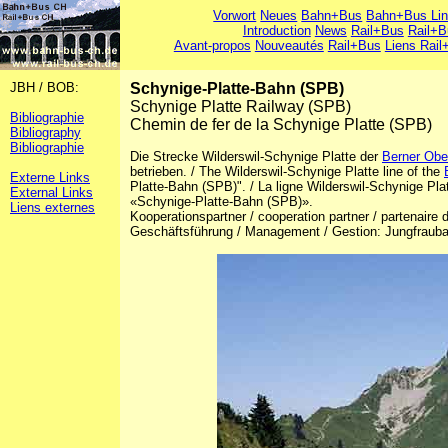
Vorwort
Neues
Bahn+Bus
Bahn+Bus Li
Introduction
News
Rail+Bus
Rail+B
Avant-propos
Nouveautés
Rail+Bus
Liens Rail
JBH / BOB:
Schynige-Platte-Bahn (SPB)
Schynige Platte Railway (SPB)
Bibliographie
Chemin de fer de la Schynige Platte (SPB)
Bibliography
Bibliographie
Die Strecke Wilderswil-Schynige Platte der
Berner Obe
betrieben. / The Wilderswil-Schynige Platte line of the
Externe Links
Platte-Bahn (SPB)". / La ligne Wilderswil-Schynige Pl
External Links
«Schynige-Platte-Bahn (SPB)».
Liens externes
Kooperationspartner / cooperation partner / partenair
Geschäftsführung / Management / Gestion: Jungfra