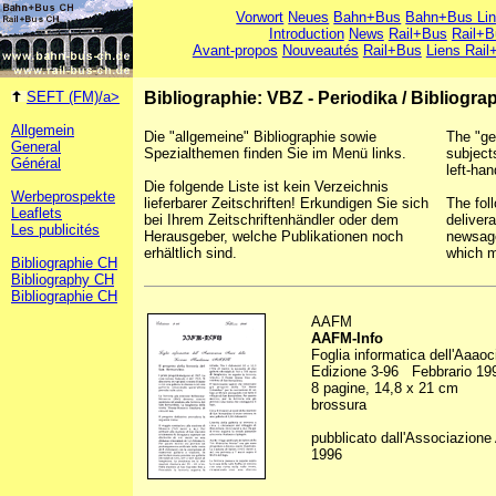
Vorwort
Neues
Bahn+Bus
Bahn+Bus Li
Introduction
News
Rail+Bus
Rail+B
Avant-propos
Nouveautés
Rail+Bus
Liens Rail
SEFT (FM)/a>
Bibliographie: VBZ - Periodika
/
Bibliograp
Allgemein
Die "allgemeine" Bibliographie sowie
The "ge
General
Spezialthemen finden Sie im Menü links.
subject
Général
left-han
Die folgende Liste ist kein Verzeichnis
Werbeprospekte
lieferbarer Zeitschriften! Erkundigen Sie sich
The foll
Leaflets
bei Ihrem Zeitschriftenhändler oder dem
deliver
Les publicités
Herausgeber, welche Publikationen noch
newsage
erhältlich sind.
which m
Bibliographie CH
Bibliography CH
Bibliographie CH
AAFM
AAFM-Info
Foglia informatica dell'Aaa
Edizione 3-96 Febbrario 19
8 pagine, 14,8 x 21 cm
brossura
pubblicato dall'Associazion
1996