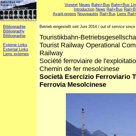
Vorwort
Neues
Bahn+Bus
Bahn+Bus Li
Introduction
News
Rail+Bus
Rail+B
Avant-propos
Nouveautés
Rail+Bus
Liens Rail
Bibliographie
Betrieb eingestellt seit Juni 2014 / out of service sinc
Bibliography
Bibliographie
Touristikbahn-Betriebsgesellsch
Tourist Railway Operational Co
Externe Links
External Links
Railway
Liens externes
Société ferroviaire de l'exploitati
Chemin de fer mesolcinese
Società Esercizio Ferroviario T
Ferrovia Mesolcinese