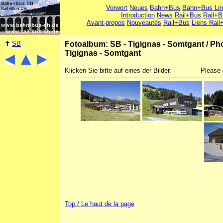
Vorwort
Neues
Bahn+Bus
Bahn+Bus Li
Introduction
News
Rail+Bus
Rail+B
Avant-propos
Nouveautés
Rail+Bus
Liens Rail
SB
Fotoalbum: SB - Tigignas - Somtgant
/
Pho
Tigignas - Somtgant
Klicken Sie bitte auf eines der Bilder.
Please 
Top / Le haut de la page