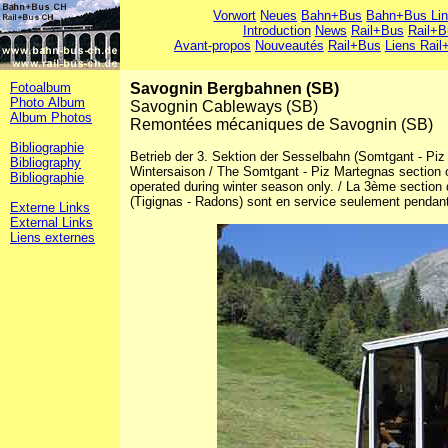
Vorwort
Neues
Bahn+Bus
Bahn+Bus Li
Introduction
News
Rail+Bus
Rail+B
Avant-propos
Nouveautés
Rail+Bus
Liens Rail
Fotoalbum
Savognin Bergbahnen (SB)
Photo Album
Savognin Cableways (SB)
Album Photos
Remontées mécaniques de Savognin (SB)
Bibliographie
Betrieb der 3. Sektion der Sesselbahn (Somtgant - Pi
Bibliography
Wintersaison / The Somtgant - Piz Martegnas section of
Bibliographie
operated during winter season only. / La 3ème section
(Tigignas - Radons) sont en service seulement pendant 
Externe Links
External Links
Liens externes