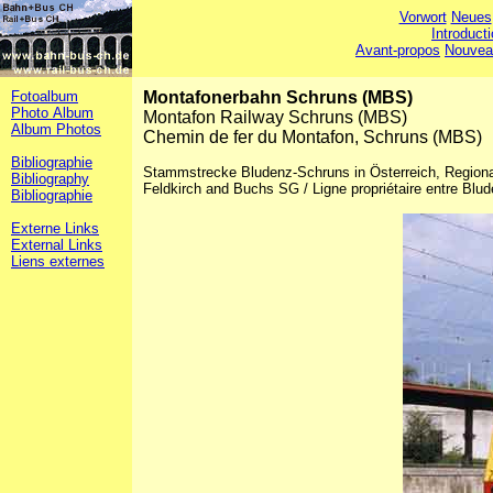
Vorwort
Neues
Introduct
Avant-propos
Nouvea
Fotoalbum
Montafonerbahn Schruns (MBS)
Photo Album
Montafon Railway Schruns (MBS)
Album Photos
Chemin de fer du Montafon, Schruns (MBS)
Bibliographie
Stammstrecke Bludenz-Schruns in Österreich, Region
Bibliography
Feldkirch and Buchs SG / Ligne propriétaire entre Blud
Bibliographie
Externe Links
External Links
Liens externes