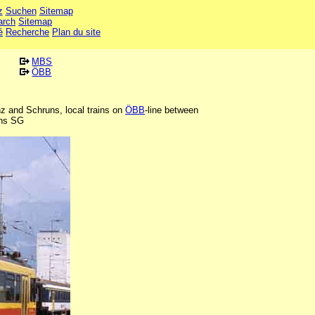
z
Suchen
Sitemap
arch
Sitemap
é
Recherche
Plan du site
MBS
ÖBB
z and Schruns, local trains on
ÖBB
-line between
chs SG