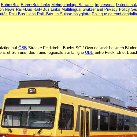
Bahn+Bus
Bahn+Bus Links
Mehrsprachige Schweiz
Impressum
Datenschut
ion
News
Rail+Bus
Rail+Bus Links
Multilingual Switzerland
Privacy Policy
Se
utés
Rail+Bus
Liens Rail+Bus
La Suisse polyglotte
Politique de confidentialit
alzüge auf
ÖBB
-Strecke Feldkirch - Buchs SG / Own network between Bluden
enz et Schruns, des trains régionals sur la ligne
ÖBB
entre Feldkirch et Bou