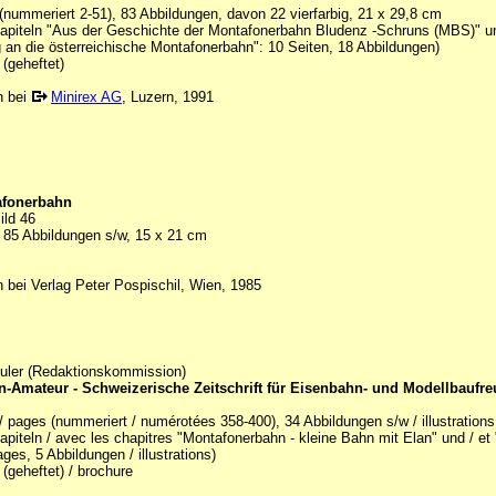
(nummeriert 2-51), 83 Abbildungen, davon 22 vierfarbig, 21 x 29,8 cm
Kapiteln "Aus der Geschichte der Montafonerbahn Bludenz -Schruns (MBS)" u
 an die österreichische Montafonerbahn": 10 Seiten, 18 Abbildungen)
(geheftet)
n bei
Minirex AG
, Luzern, 1991
afonerbahn
ild 46
, 85 Abbildungen s/w, 15 x 21 cm
 bei Verlag Peter Pospischil, Wien, 1985
euler (Redaktionskommission)
-Amateur - Schweizerische Zeitschrift für Eisenbahn- und Modellbaufr
/ pages (nummeriert / numérotées 358-400), 34 Abbildungen s/w / illustrations
apiteln / avec les chapitres "Montafonerbahn - kleine Bahn mit Elan" und / e
ages, 5 Abbildungen / illustrations)
(geheftet) / brochure