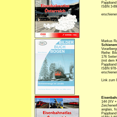
Pappband
ISBN 3-89
erschiene
Markus R
Schienen
Vorarlber
Reihe: Bi
176 Seiten
(mit dem K
Pappband
ISBN 978-
erschiene
Link zum 
Eisenbahn
144 (XV +
Zeichenerk
anglais, f
Pappband