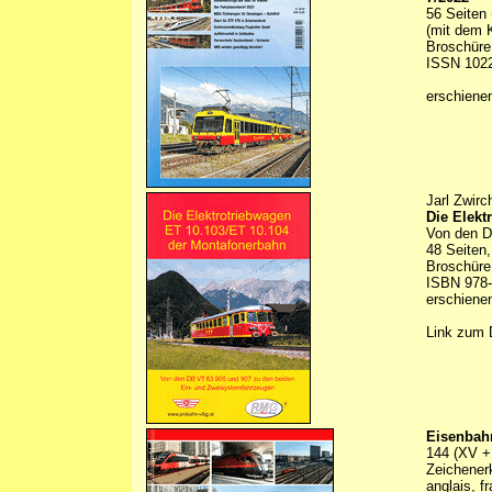
56 Seiten 
(mit dem 
Broschüre 
ISSN 102
erschiene
Jarl Zwirc
Die Elekt
Von den D
48 Seiten,
Broschüre
ISBN 978-
erschiene
Link zum 
Eisenbahn
144 (XV +
Zeichenerk
anglais, f