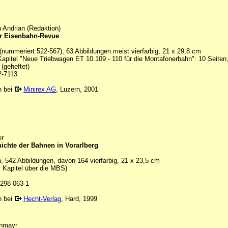
 Andrian (Redaktion)
r Eisenbahn-Revue
(nummeriert 522-567), 63 Abbildungen meist vierfarbig, 21 x 29,8 cm
apitel "Neue Triebwagen ET 10.109 - 110 für die Montafonerbahn": 10 Seiten
(geheftet)
2-7113
n bei
Minirex AG
, Luzern, 2001
er
ichte der Bahnen in Vorarlberg
, 542 Abbildungen, davon 164 vierfarbig, 21 x 23,5 cm
 Kapitel über die MBS)
298-063-1
n bei
Hecht-Verlag
, Hard, 1999
chmayr