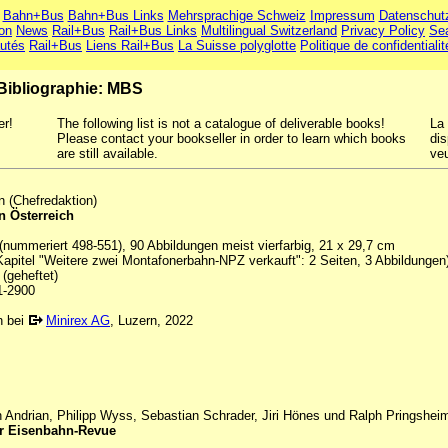
Bahn+Bus
Bahn+Bus Links
Mehrsprachige Schweiz
Impressum
Datenschut
ion
News
Rail+Bus
Rail+Bus Links
Multilingual Switzerland
Privacy Policy
Se
utés
Rail+Bus
Liens Rail+Bus
La Suisse polyglotte
Politique de confidentialit
Bibliographie: MBS
er!
The following list is not a catalogue of deliverable books!
La 
Please contact your bookseller in order to learn which books
dis
are still available.
veu
n (Chefredaktion)
n Österreich
(nummeriert 498-551), 90 Abbildungen meist vierfarbig, 21 x 29,7 cm
apitel "Weitere zwei Montafonerbahn-NPZ verkauft": 2 Seiten, 3 Abbildungen
(geheftet)
1-2900
n bei
Minirex AG
, Luzern, 2022
 Andrian, Philipp Wyss, Sebastian Schrader, Jiri Hönes und Ralph Pringshei
r Eisenbahn-Revue