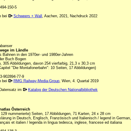
494-150-5
n bei
Schweers + Wall
, Aachen, 2021, Nachdruck 2022
abanser
wege im Ländle
gs Bahnen in den 1970er- und 1980er-Jahren
lder Buch Bogen
, 305 Abbildungen, davon 254 vierfarbig, 21,3 x 30,3 cm
apitel "Die Montafonerbahn": 10 Seiten, 17 Abbildungen)
3-902894-77-9
n bei
RMG Railway-Media-Group
, Wien, 4. Quartal 2019
Datensatz im
Katalog der Deutschen Nationalbibliothek
atlas Österreich
 129 nummerierte) Seiten, 17 Abbildungen, 71 Karten, 24 x 28 cm
lärung in Deutsch, Englisch, Französisch und Italienisch / legend in German,
rançais et italien / legenda in lingua tedesca, inglese, francese ed italiana