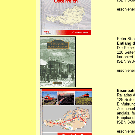
ISBN 3-89
erschiene
Peter Stra
Entlang 
Die Reihe
128 Seiten
kartoniert
ISBN 978-
erschiene
Eisenbahn
Railatlas 
128 Seite
Einführung
Zeichenerk
anglais, f
Pappband /
ISBN 3-89
erschienen