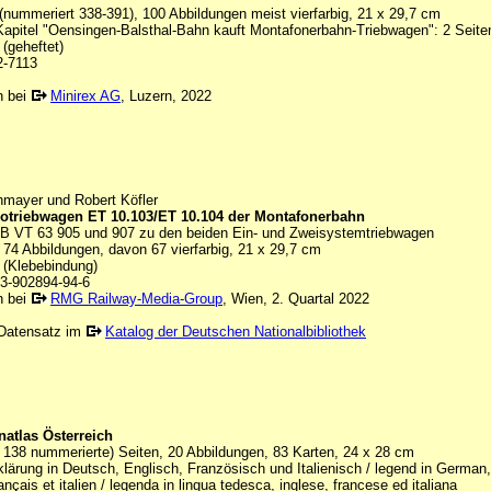
(nummeriert 338-391), 100 Abbildungen meist vierfarbig, 21 x 29,7 cm
Kapitel "Oensingen-Balsthal-Bahn kauft Montafonerbahn-Triebwagen": 2 Seite
(geheftet)
2-7113
n bei
Minirex AG
, Luzern, 2022
hmayer und Robert Köfler
rotriebwagen ET 10.103/ET 10.104 der Montafonerbahn
B VT 63 905 und 907 zu den beiden Ein- und Zweisystemtriebwagen
 74 Abbildungen, davon 67 vierfarbig, 21 x 29,7 cm
 (Klebebindung)
3-902894-94-6
n bei
RMG Railway-Media-Group
, Wien, 2. Quartal 2022
Datensatz im
Katalog der Deutschen Nationalbibliothek
atlas Österreich
 138 nummerierte) Seiten, 20 Abbildungen, 83 Karten, 24 x 28 cm
lärung in Deutsch, Englisch, Französisch und Italienisch / legend in German,
rançais et italien / legenda in lingua tedesca, inglese, francese ed italiana