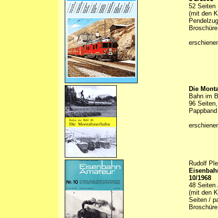
52 Seiten 
(mit den 
Pendelzug
Broschüre 
erschiene
Die Mont
Bahn im B
96 Seiten
Pappband
erschienen
Rudolf Pl
Eisenbahn
10/1968
48 Seiten 
(mit den K
Seiten / p
Broschüre 