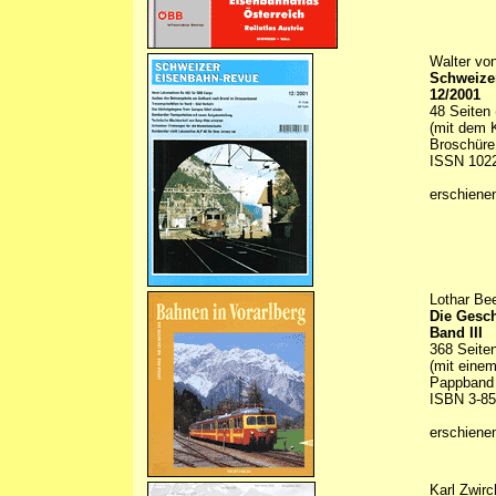
Walter von
Schweize
12/2001
48 Seiten 
(mit dem K
Broschüre 
ISSN 102
erschiene
Lothar Be
Die Gesch
Band III
368 Seiten
(mit einem
Pappband
ISBN 3-85
erschiene
Karl Zwir