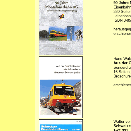
90 Jahre
Eisenbahn
320 Seiten
Leinenban
ISBN 3-85
herausge
erschiene
Hans Wald
Aus der 
Sonderdru
16 Seiten,
Broschüre 
erschiene
Walter von
Schweize
1-2/1991