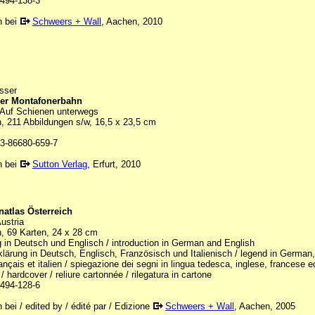
494-138-3
n bei
Schweers + Wall
, Aachen, 2010
sser
der Montafonerbahn
 Auf Schienen unterwegs
, 211 Abbildungen s/w, 16,5 x 23,5 cm
3-86680-659-7
n bei
Sutton Verlag
, Erfurt, 2010
atlas Österreich
Austria
n, 69 Karten, 24 x 28 cm
 in Deutsch und Englisch / introduction in German and English
lärung in Deutsch, Englisch, Französisch und Italienisch / legend in German,
rançais et italien / spiegazione dei segni in lingua tedesca, inglese, francese ed
 hardcover / reliure cartonnée / rilegatura in cartone
494-128-6
 bei / edited by / édité par / Edizione
Schweers + Wall
, Aachen, 2005