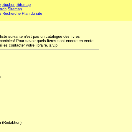
z
Suchen
Sitemap
arch
Sitemap
é
Recherche
Plan du site
liste suivante n'est pas un catalogue des livres
ponibles! Pour savoir quels livres sont encore en vente
illez contacter votre libraire, s.v.p.
)
m (Redaktion)