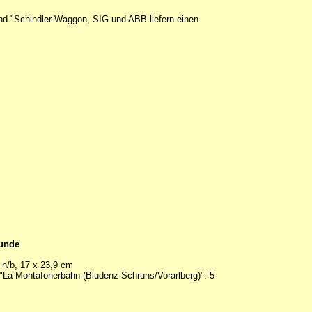
nd "Schindler-Waggon, SIG und ABB liefern einen
eunde
 n/b, 17 x 23,9 cm
t "La Montafonerbahn (Bludenz-Schruns/Vorarlberg)": 5