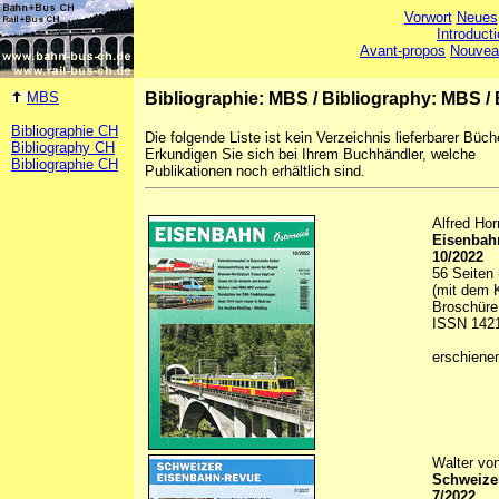
Vorwort
Neues
Introduct
Avant-propos
Nouvea
MBS
Bibliographie: MBS
/
Bibliography: MBS
/
Bibliographie CH
Die folgende Liste ist kein Verzeichnis lieferbarer Büch
Bibliography CH
Erkundigen Sie sich bei Ihrem Buchhändler, welche
Bibliographie CH
Publikationen noch erhältlich sind.
Alfred Hor
Eisenbah
10/2022
56 Seiten 
(mit dem K
Broschüre 
ISSN 142
erschiene
Walter von
Schweize
7/2022