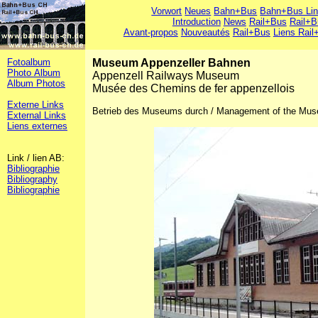
Vorwort
Neues
Bahn+Bus
Bahn+Bus Li
Introduction
News
Rail+Bus
Rail+B
Avant-propos
Nouveautés
Rail+Bus
Liens Rail
Fotoalbum
Museum Appenzeller Bahnen
Photo Album
Appenzell Railways Museum
Album Photos
Musée des Chemins de fer appenzellois
Externe Links
Betrieb des Museums durch / Management of the Mus
External Links
Liens externes
Link / lien AB:
Bibliographie
Bibliography
Bibliographie