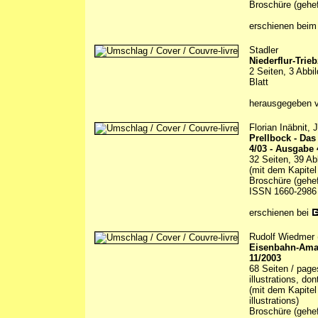
Broschüre (gehef
erschienen beim 
Stadler
Niederflur-Trie
2 Seiten, 3 Abbi
Blatt
herausgegeben 
Florian Inäbnit,
Prellbock - Da
4/03 - Ausgabe 
32 Seiten, 39 Ab
(mit dem Kapitel
Broschüre (gehef
ISSN 1660-2986
erschienen bei
Rudolf Wiedmer 
Eisenbahn-Ama
11/2003
68 Seiten / page
illustrations, do
(mit dem Kapitel
illustrations)
Broschüre (gehef