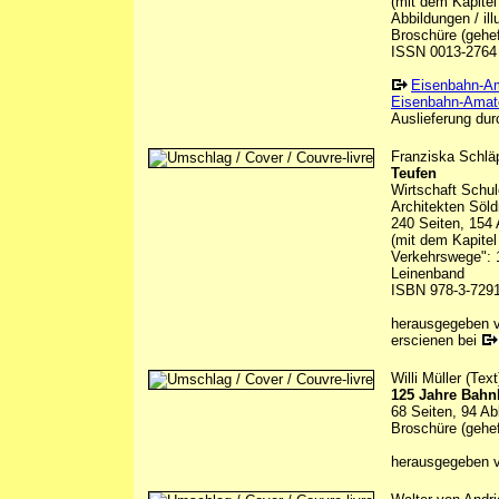
(mit dem Kapitel
Abbildungen / ill
Broschüre (gehef
ISSN 0013-2764
Eisenbahn-A
Eisenbahn-Amate
Auslieferung durc
Franziska Schläp
Teufen
Wirtschaft Schul
Architekten Söld
240 Seiten, 154 
(mit dem Kapitel
Verkehrswege": 
Leinenband
ISBN 978-3-7291
herausgegeben 
erscienen bei
Willi Müller (Text
125 Jahre Bahnl
68 Seiten, 94 Ab
Broschüre (gehef
herausgegeben