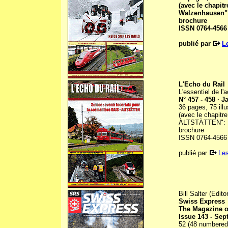
(avec le chapit
Walzenhausen": 
brochure
ISSN 0764-4566
publié par
L
L'Echo du Rail
L'essentiel de l'a
N° 457 - 458 · J
36 pages, 75 ill
(avec le chapitr
ALTSTÄTTEN": 16 
brochure
ISSN 0764-4566
publié par
Les
Bill Salter (Editor
Swiss Express
The Magazine o
Issue 143 - Se
52 (48 numbered) 