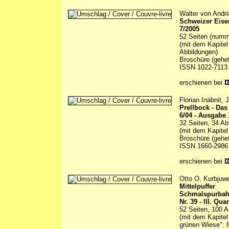
Walter von Andri
Schweizer Eis
7/2005
52 Seiten (numme
(mit dem Kapitel
Abbildungen)
Broschüre (gehef
ISSN 1022-7113
erschienen bei
Florian Inäbnit,
Prellbock - Da
6/04 - Ausgabe 
32 Seiten, 34 Ab
(mit dem Kapitel
Broschüre (gehef
ISSN 1660-2986
erschienen bei
Otto O. Kurbjuwe
Mittelpuffer
Schmalspurbah
Nr. 39 - III. Qua
52 Seiten, 100 A
(mit dem Kapite
grünen Wiese": 8