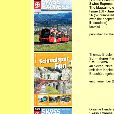
Swiss Express
The Magazine o
Issue 158 - Jun
56 (52 numbered) 
(with the chapte
illustrations)
booklet
published by th
Thomas Bradler 
Schmalspur Fa
SMF II/2024
40 Seiten, zirka
(mit dem Kapitel
Broschüre (gehef
erschienen bei
Graeme Henderso
Swiss Express