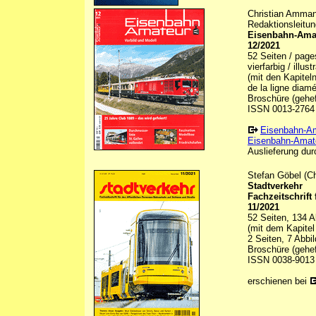
Christian Ammann
Redaktionsleitun
Eisenbahn-Amat
12/2021
52 Seiten / pag
vierfarbig / illu
(mit den Kapitel
de la ligne diamé
Broschüre (gehef
ISSN 0013-2764
Eisenbahn-A
Eisenbahn-Amate
Auslieferung durc
Stefan Göbel (Ch
Stadtverkehr
Fachzeitschrift
11/2021
52 Seiten, 134 A
(mit dem Kapitel
2 Seiten, 7 Abbi
Broschüre (gehef
ISSN 0038-9013
erschienen bei