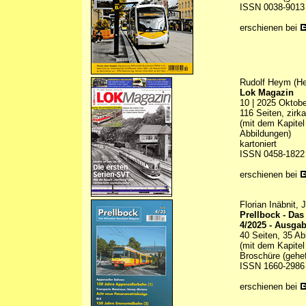
ISSN 0038-9013
erschienen bei
Rudolf Heym (He
Lok Magazin
10 | 2025 Oktobe
116 Seiten, zirk
(mit dem Kapitel
Abbildungen)
kartoniert
ISSN 0458-1822
erschienen bei
Florian Inäbnit,
Prellbock - Da
4/2025 - Ausga
40 Seiten, 35 Ab
(mit dem Kapitel
Broschüre (gehef
ISSN 1660-2986
erschienen bei