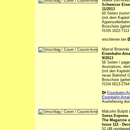
Walter von Andri
Schweizer Eis
11/2013
60 Seiten (numme
(mit dem Kapitel
Appenzellerbahne
Broschüre (gehef
ISSN 1022-7113
erschienen bei
Marcel Broennle 
Eisenbahn-Amate
9/2013
56 Seiten / page
illustrations, do
(mit den Kapitel
neuer Bahnhof G
Broschüre (gehef
ISSN 0013-2764
Eisenbahn-A
Eisenbahn-Amate
Auslieferung durc
Malcolm Bulpitt (
Swiss Express
The Magazine o
Issue 112 - De
52 (48 numbered) 