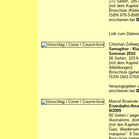
272 Seiten, 185 
(mit dem Kapitel
Broschüre (Kleb
ISBN 978-3-8588
erschienen bei
Link zum Daten
Christian Zellwe
Semaphor - Kla
Sommer 2010
56 Seiten, 103 A
(mit dem Kapitel
Abbildungen)
Broschüre (gehef
ISSN 1661-576X
herausgegeben 
erschienen bei
Marcel Broennle 
Eisenbahn-Ama
9/2009
60 Seiten / page
illustrations, do
(mit den Kapitel
Gais: Wiedersehe
marquise": 9 Seit
Broschüre (gehef