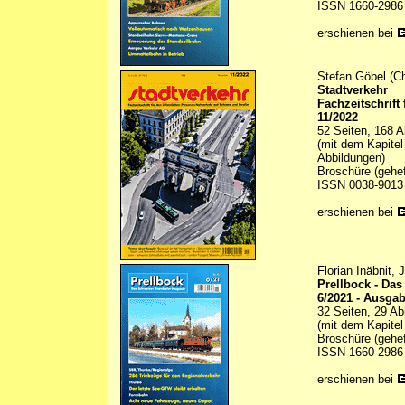
ISSN 1660-2986
erschienen bei
Stefan Göbel (Ch
Stadtverkehr
Fachzeitschrift
11/2022
52 Seiten, 168 A
(mit dem Kapite
Abbildungen)
Broschüre (gehef
ISSN 0038-9013
erschienen bei
Florian Inäbnit,
Prellbock - Da
6/2021 - Ausgab
32 Seiten, 29 Ab
(mit dem Kapite
Broschüre (gehef
ISSN 1660-2986
erschienen bei