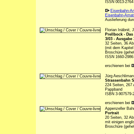
ISSN 0013-2764
Eisenbahn-A
Eisenbahn-Amate
Auslieferung durc
Florian Inäbnit,
Prellbock - Da
3/03 - Ausgabe 
32 Seiten, 36 Ab
(mit dem Kapitel
Broschüre (gehef
ISSN 1660-2986
erschienen bei
Jürg Aeschliman
Strassenbahn St
224 Seiten, 267 
Pappband
ISBN 3-907579-
erschienen bei
Appenzeller Bah
Portrait
20 Seiten, 32 Ab
mit einigen engl
Broschüre (gehef