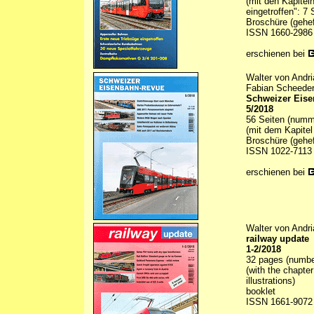
(mit den Kapitel
eingetroffen": 7 
Broschüre (gehef
ISSN 1660-2986
erschienen bei
Walter von Andri
Fabian Scheeder
Schweizer Eis
5/2018
56 Seiten (numme
(mit dem Kapitel
Broschüre (gehef
ISSN 1022-7113
erschienen bei
Walter von Andri
railway update
1-2/2018
32 pages (numbere
(with the chapte
illustrations)
booklet
ISSN 1661-9072