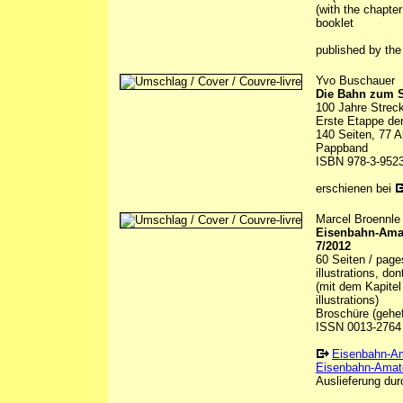
(with the chapter
booklet
published by th
Yvo Buschauer
Die Bahn zum S
100 Jahre Strec
Erste Etappe der
140 Seiten, 77 A
Pappband
ISBN 978-3-9523
erschienen bei
Marcel Broennle 
Eisenbahn-Amate
7/2012
60 Seiten / page
illustrations, do
(mit dem Kapitel
illustrations)
Broschüre (gehef
ISSN 0013-2764
Eisenbahn-A
Eisenbahn-Amate
Auslieferung durc