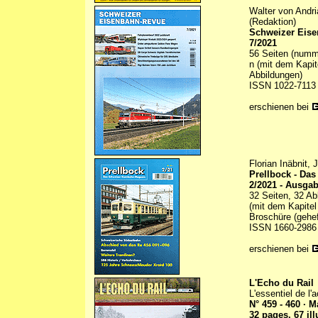
Walter von Andr
(Redaktion)
Schweizer Eis
7/2021
56 Seiten (numme
n (mit dem Kapi
Abbildungen)
ISSN 1022-7113
erschienen bei
Florian Inäbnit,
Prellbock - Da
2/2021 - Ausga
32 Seiten, 32 Ab
(mit dem Kapitel
Broschüre (gehef
ISSN 1660-2986
erschienen bei
L'Echo du Rail
L'essentiel de l'a
N° 459 - 460 · M
32 pages, 67 il