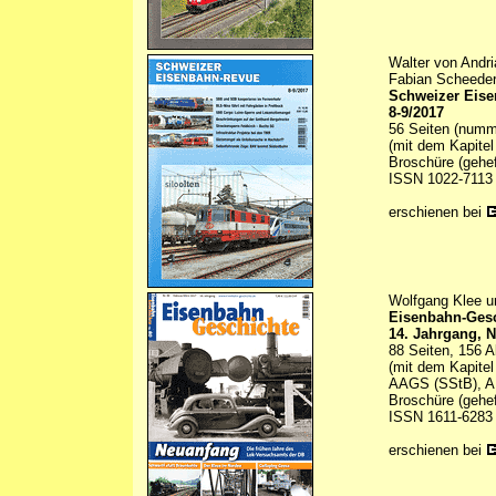
Walter von Andri
Fabian Scheeder
Schweizer Eis
8-9/2017
56 Seiten (numme
(mit dem Kapitel
Broschüre (gehef
ISSN 1022-7113
erschienen bei
Wolfgang Klee u
Eisenbahn-Ges
14. Jahrgang, N
88 Seiten, 156 A
(mit dem Kapitel
AAGS (SStB), AB
Broschüre (gehef
ISSN 1611-6283
erschienen bei