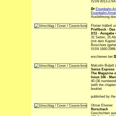
ISSN 0013-2764
Eisenbahn-A
Eisenbahn-Amate
Auslieferung durc
Florian Inäbnit 
Prellbock - Da
2/11 - Ausgabe 
32 Seiten, 25 Ab
(mit dem Kapitel
Broschüre (gehef
ISSN 1660-2986
erschienen bei
Malcolm Bulpitt (
Swiss Express
The Magazine o
Issue 106 - Mar
40 (36 numbered) 
(with the chapter
booklet
published by th
Otmar Elsener
Rorschach
Geschichten aus