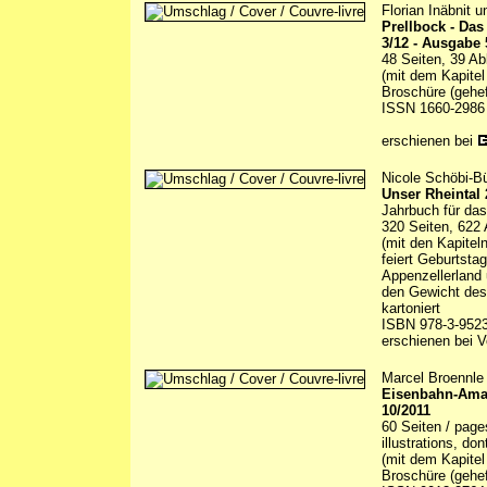
Florian Inäbnit 
Prellbock - Da
3/12 - Ausgabe 
48 Seiten, 39 Ab
(mit dem Kapitel
Broschüre (gehef
ISSN 1660-2986
erschienen bei
Nicole Schöbi-Bü
Unser Rheintal
Jahrbuch für das
320 Seiten, 622 
(mit den Kapitel
feiert Geburtsta
Appenzellerland
den Gewicht des
kartoniert
ISBN 978-3-9523
erschienen bei
V
Marcel Broennle 
Eisenbahn-Amate
10/2011
60 Seiten / page
illustrations, do
(mit dem Kapitel
Broschüre (gehef