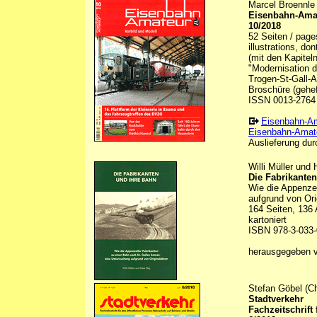
Marcel Broennle 
Eisenbahn-Amat
10/2018
52 Seiten / page
illustrations, do
(mit den Kapitel
"Modernisation d
Trogen-St-Gall-Ap
Broschüre (gehef
ISSN 0013-2764
Eisenbahn-A
Eisenbahn-Amate
Auslieferung durc
Willi Müller und
Die Fabrikante
Wie die Appenzel
aufgrund von Ori
164 Seiten, 136 
kartoniert
ISBN 978-3-033-
herausgegeben
Stefan Göbel (Ch
Stadtverkehr
Fachzeitschrift