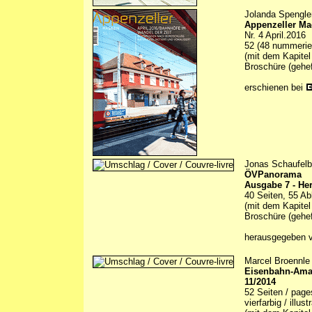
Jolanda Spengle
Appenzeller Ma
Nr. 4 April.2016
52 (48 nummerier
(mit dem Kapitel
Broschüre (gehef
erschienen bei
Jonas Schaufelb
ÖVPanorama
Ausgabe 7 - He
40 Seiten, 55 Ab
(mit dem Kapitel
Broschüre (gehef
herausgegeben 
Marcel Broennle 
Eisenbahn-Amate
11/2014
52 Seiten / page
vierfarbig / illu