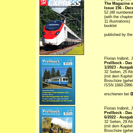
The Magazine o
Issue 156 - De
52 (48 numbered) 
(with the chapte
11 illustrations)
booklet
published by th
Florian Inäbnit,
Prellbock - Da
1/2023 - Ausgab
32 Seiten, 25 Ab
(mit dem Kapitel 
Broschüre (gehef
ISSN 1660-2986
erschienen bei
Florian Inäbnit,
Prellbock - Da
6/2022 - Ausgab
32 Seiten, 29 Ab
(mit dem Kapitel
Broschüre (gehef