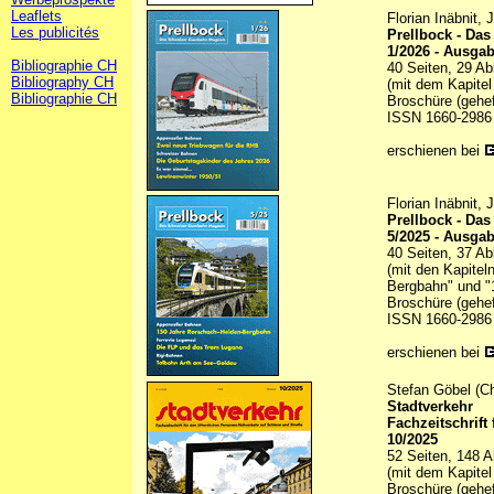
Leaflets
Florian Inäbnit,
Les publicités
Prellbock - Da
1/2026 - Ausga
Bibliographie CH
40 Seiten, 29 Ab
Bibliography CH
(mit dem Kapitel
Bibliographie CH
Broschüre (gehef
ISSN 1660-2986
erschienen bei
Florian Inäbnit,
Prellbock - Da
5/2025 - Ausga
40 Seiten, 37 Ab
(mit den Kapite
Bergbahn" und "1
Broschüre (gehef
ISSN 1660-2986
erschienen bei
Stefan Göbel (Ch
Stadtverkehr
Fachzeitschrift
10/2025
52 Seiten, 148 A
(mit dem Kapitel
Broschüre (gehef