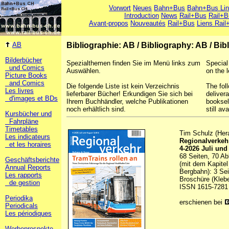
Vorwort
Neues
Bahn+Bus
Bahn+Bus Li
Introduction
News
Rail+Bus
Rail+B
Avant-propos
Nouveautés
Rail+Bus
Liens Rail
AB
Bibliographie: AB
/
Bibliography: AB
/
Bib
Bilderbücher
Spezialthemen finden Sie im Menü links zum
Special
und Comics
Auswählen.
on the l
Picture Books
and Comics
Die folgende Liste ist kein Verzeichnis
The foll
Les livres
lieferbarer Bücher! Erkundigen Sie sich bei
deliver
d'images et BDs
Ihrem Buchhändler, welche Publikationen
booksel
noch erhältlich sind.
still ava
Kursbücher und
Fahrpläne
Timetables
Tim Schulz (Her
Les indicateurs
Regionalverkeh
et les horaires
4-2026 Juli und
68 Seiten, 70 Ab
Geschäftsberichte
(mit dem Kapitel
Annual Reports
Bergbahn): 3 Sei
Les rapports
Broschüre (Kleb
de gestion
ISSN 1615-7281
Periodika
erschienen bei
Periodicals
Les périodiques
Werbeprospekte