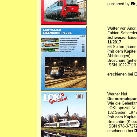
published by
Walter von Andri
Fabian Scheeder
Schweizer Eis
11/2017
56 Seiten (numme
(mit dem Kapitel
Abbildungen)
Broschüre (gehef
ISSN 1022-7113
erschienen bei
Werner Nef
Die normalspu
Wie die Gelenkt
LOKI spezial Nr.
132 Seiten, 197 
(mit dem Kapite
Broschüre (Kleb
ISBN 978-3-7272
erschienen bei