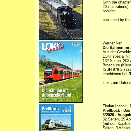
(with the chapte
20 illustrations)
booklet
published by th
Werner Nef
Die Bahnen im 
Aus der Geschic
LOKI spezial Nr.
132 Seiten, 203 
Broschüre (Kleb
ISBN 978-3-7272
erschienen bei
Link zum Daten
Florian Inäbnit,
Prellbock - Da
3/2020 - Ausga
32 Seiten, 25 Ab
(mit den Kapitel
Seiten, 3 Abbild