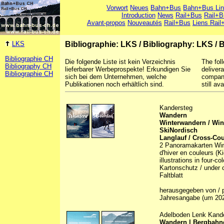
Vorwort
Neues
Bahn+Bus
Bahn+Bus Li
Introduction
News
Rail+Bus
Rail+B
Avant-propos
Nouveautés
Rail+Bus
Liens Rail
LKS
Bibliographie: LKS
/
Bibliography: LKS
/
B
Bibliographie CH
Die folgende Liste ist kein Verzeichnis
The foll
Bibliography CH
lieferbarer Werbeprospekte! Erkundigen Sie
deliver
Bibliographie CH
sich bei dem Unternehmen, welche
company
Publikationen noch erhältlich sind.
still ava
Kandersteg
Wandern
Winterwandern / Win
SkiNordisch
Langlauf / Cross-Cou
2 Panoramakarten Winte
d'hiver en couleurs (K
illustrations in four-c
Kartonschutz / under c
Faltblatt
herausgegeben von / p
Jahresangabe (um 20
Adelboden Lenk Kand
Wandern | Bergbahne