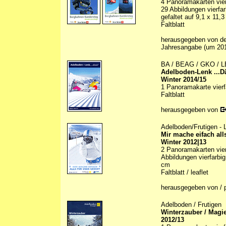
4 Panoramakarten vierf
29 Abbildungen vierfarb
gefaltet auf 9,1 x 11,
Faltblatt
herausgegeben von den
Jahresangabe (um 20
BA / BEAG / GKO / LB
Adelboden-Lenk ...D
Winter 2014/15
1 Panoramakarte vierfa
Faltblatt
herausgegeben von
Adelboden/Frutigen -
Mir mache eifach all
Winter 2012|13
2 Panoramakarten vierf
Abbildungen vierfarbig 
cm
Faltblatt / leaflet
herausgegeben von / 
Adelboden / Frutigen
Winterzauber / Magie
2012/13