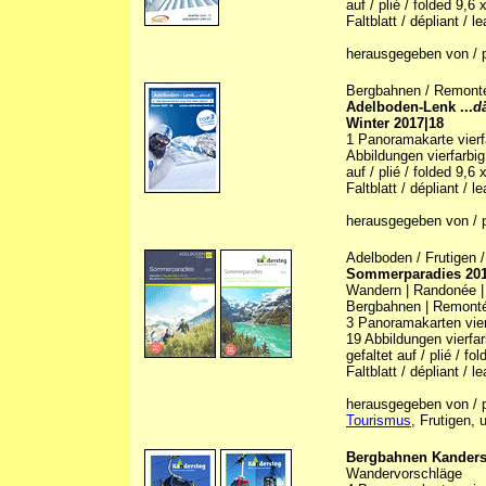
auf / plié / folded 9,6
Faltblatt / dépliant / le
herausgegeben von / p
Bergbahnen / Remonté
Adelboden-Lenk ...
d
Winter 2017|18
1 Panoramakarte vierfa
Abbildungen vierfarbig 
auf / plié / folded 9,6
Faltblatt / dépliant / le
herausgegeben von / p
Adelboden / Frutigen 
Sommerparadies 20
Wandern | Randonée |
Bergbahnen | Remonté
3 Panoramakarten vierf
19 Abbildungen vierfarb
gefaltet auf / plié / f
Faltblatt / dépliant / le
herausgegeben von / p
Tourismus
, Frutigen, 
Bergbahnen Kanders
Wandervorschläge