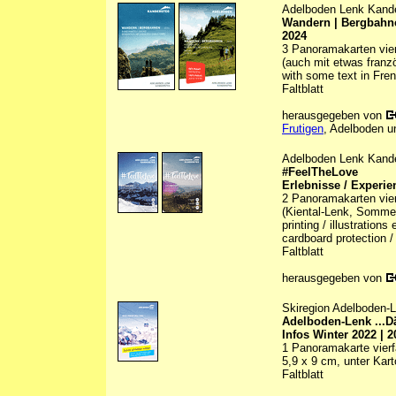
Adelboden Lenk Kand
Wandern | Bergbahne
2024
3 Panoramakarten vierf
(auch mit etwas franz
with some text in Fre
Faltblatt
herausgegeben von
Frutigen
, Adelboden u
Adelboden Lenk Kand
#FeelTheLove
Erlebnisse / Experie
2 Panoramakarten vier
(Kiental-Lenk, Sommer/
printing / illustration
cardboard protection /
Faltblatt
herausgegeben von
Skiregion Adelboden-
Adelboden-Lenk ...D
Infos Winter 2022 | 2
1 Panoramakarte vierfa
5,9 x 9 cm, unter Kar
Faltblatt