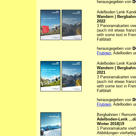
herausgegeben von
Adelboden Lenk Kand
Wandern | Bergbahne
2022
3 Panoramakarten vierf
(auch mit etwas franz
with some text in Fre
Faltblatt
herausgegeben von
Frutigen
, Adelboden u
Adelboden Lenk Kand
Wandern | Bergbahne
2021
3 Panoramakarten vierf
(auch mit etwas franz
with some text in Fre
Faltblatt
herausgegeben von
Frutigen
, Adelboden u
Bergbahnen / Remonté
Adelboden-Lenk ...
d
Winter 2018|19
1 Panoramakarte vierfa
Abbildungen vierfarbig 