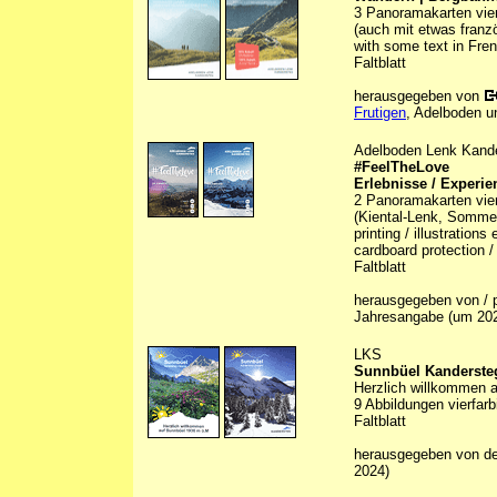
3 Panoramakarten vierf
(auch mit etwas franz
with some text in Fre
Faltblatt
herausgegeben von
Frutigen
, Adelboden u
Adelboden Lenk Kand
#FeelTheLove
Erlebnisse / Experie
2 Panoramakarten vier
(Kiental-Lenk, Sommer/
printing / illustration
cardboard protection /
Faltblatt
herausgegeben von / p
Jahresangabe (um 20
LKS
Sunnbüel Kanderste
Herzlich willkommen 
9 Abbildungen vierfarb
Faltblatt
herausgegeben von d
2024)