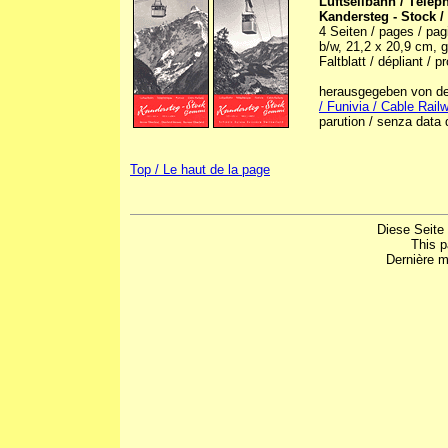
Luftseilbahn / Télép
Kandersteg - Stock 
4 Seiten / pages / pagi
b/w, 21,2 x 20,9 cm, ge
Faltblatt / dépliant / p
herausgegeben von der 
/ Funivia / Cable Rai
parution / senza data d
Top / Le haut de la page
Diese Seite
This 
Dernière m