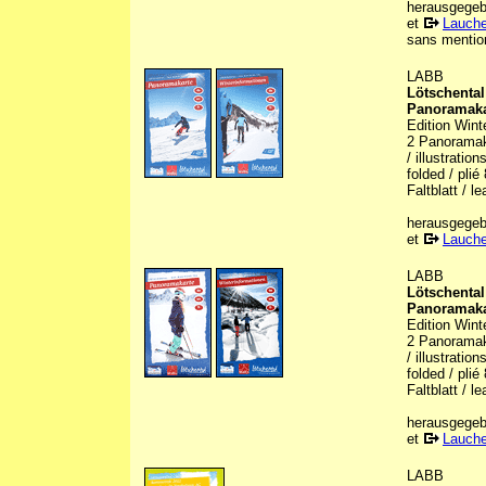
herausgegebe
et
Lauche
sans mention
LABB
Lötschental
Panoramakar
Edition Wint
2 Panoramaka
/ illustratio
folded / plié
Faltblatt / le
herausgegebe
et
Lauche
LABB
Lötschental
Panoramakar
Edition Wint
2 Panoramaka
/ illustratio
folded / plié
Faltblatt / le
herausgegebe
et
Lauche
LABB