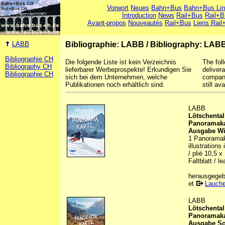
Vorwort
Neues
Bahn+Bus
Bahn+Bus Li
Introduction
News
Rail+Bus
Rail+B
Avant-propos
Nouveautés
Rail+Bus
Liens Rail
LABB
Bibliographie: LABB
/
Bibliography: LAB
Bibliographie CH
Die folgende Liste ist kein Verzeichnis
The foll
Bibliography CH
lieferbarer Werbeprospekte! Erkundigen Sie
deliver
Bibliographie CH
sich bei dem Unternehmen, welche
company
Publikationen noch erhältlich sind.
still ava
LABB
Lötschental
Panoramaka
Ausgabe Wi
1 Panoramaka
illustrations
/ plié 10,5 
Faltblatt / le
herausgegebe
et
Lauche
LABB
Lötschental
Panoramaka
Ausgabe S