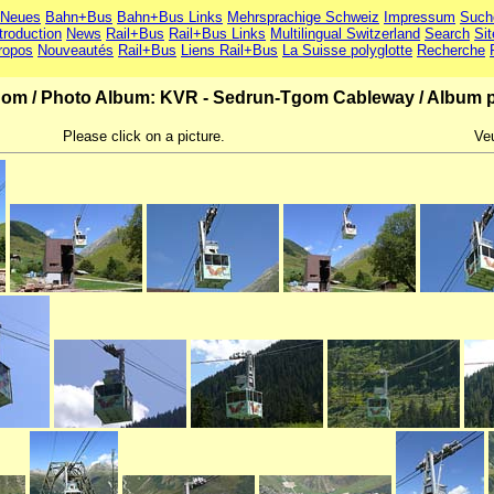
Neues
Bahn+Bus
Bahn+Bus Links
Mehrsprachige Schweiz
Impressum
Such
troduction
News
Rail+Bus
Rail+Bus Links
Multilingual Switzerland
Search
Si
ropos
Nouveautés
Rail+Bus
Liens Rail+Bus
La Suisse polyglotte
Recherche
gom
/
Photo Album: KVR - Sedrun-Tgom Cableway
/
Album p
Please click on a picture.
Veu