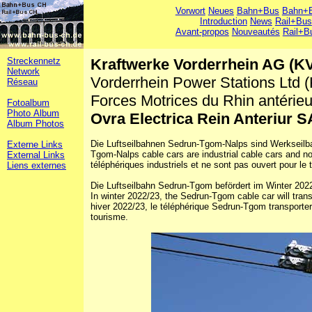
Vorwort
Neues
Bahn+Bus
Bahn+B
Introduction
News
Rail+Bus
Avant-propos
Nouveautés
Rail+B
Streckennetz
Kraftwerke Vorderrhein AG (K
Network
Vorderrhein Power Stations Ltd 
Réseau
Forces Motrices du Rhin antérie
Fotoalbum
Photo Album
Ovra Electrica Rein Anteriur 
Album Photos
Die Luftseilbahnen Sedrun-Tgom-Nalps sind Werkseilba
Externe Links
Tgom-Nalps cable cars are industrial cable cars and n
External Links
téléphériques industriels et ne sont pas ouvert pour le
Liens externes
Die Luftseilbahn Sedrun-Tgom befördert im Winter 202
In winter 2022/23, the Sedrun-Tgom cable car will transpo
hiver 2022/23, le téléphérique Sedrun-Tgom transportera
tourisme.