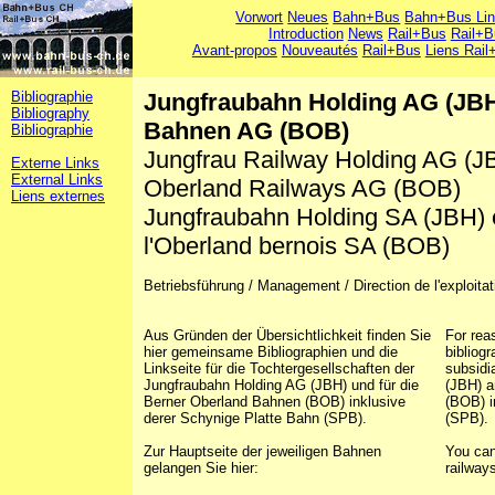
Vorwort
Neues
Bahn+Bus
Bahn+Bus Li
Introduction
News
Rail+Bus
Rail+B
Avant-propos
Nouveautés
Rail+Bus
Liens Rail
Bibliographie
Jungfraubahn Holding AG (JBH
Bibliography
Bahnen AG (BOB)
Bibliographie
Jungfrau Railway Holding AG (J
Externe Links
External Links
Oberland Railways AG (BOB)
Liens externes
Jungfraubahn Holding SA (JBH) 
l'Oberland bernois SA (BOB)
Betriebsführung / Management / Direction de l'exploi
Aus Gründen der Übersichtlichkeit finden Sie
For reas
hier gemeinsame Bibliographien und die
bibliogr
Linkseite für die Tochtergesellschaften der
subsidi
Jungfraubahn Holding AG (JBH) und für die
(JBH) a
Berner Oberland Bahnen (BOB) inklusive
(BOB) i
derer Schynige Platte Bahn (SPB).
(SPB).
Zur Hauptseite der jeweiligen Bahnen
You can
gelangen Sie hier:
railway