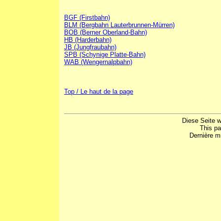
BGF (Firstbahn)
BLM (Bergbahn Lauterbrunnen-Mürren)
BOB (Berner Oberland-Bahn)
HB (Harderbahn)
JB (Jungfraubahn)
SPB (Schynige Platte-Bahn)
WAB (Wengernalpbahn)
Top / Le haut de la page
Diese Seite w
This p
Dernière mi