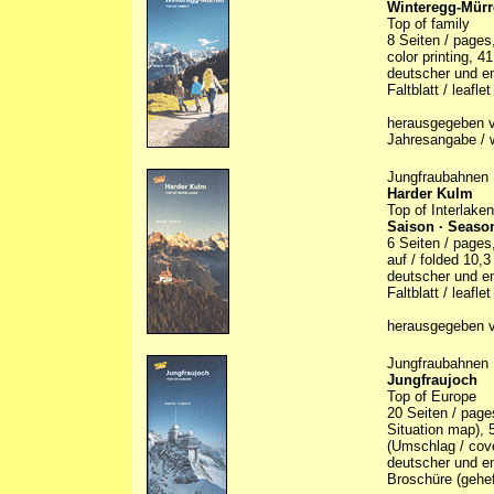
Winteregg-Mür
Top of family
8 Seiten / pages
color printing, 4
deutscher und en
Faltblatt / leaflet
herausgegeben v
Jahresangabe / w
Jungfraubahnen
Harder Kulm
Top of Interlaken
Saison · Season
6 Seiten / pages,
auf / folded 10,
deutscher und en
Faltblatt / leaflet
herausgegeben v
Jungfraubahnen
Jungfraujoch
Top of Europe
20 Seiten / page
Situation map), 5
(Umschlag / cove
deutscher und en
Broschüre (gehef