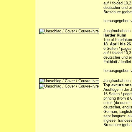
auf / folded 10,
deutscher und en
Broschüre (gehef
herausgegeben v
Jungfraubahnen
Harder Kulm
Top of Interlaken
18. April bis 2
6 Seiten / pages,
auf / folded 10,
deutscher und en
Faltblatt / leaflet
herausgegeben v
Jungfraubahnen
Top excursions
Ausflüge in der 
16 Seiten / pages
printing (from it
colori (da questi
deutscher, englis
German, English, 
sept langues: al
inglese, francese
Broschüre (gehef