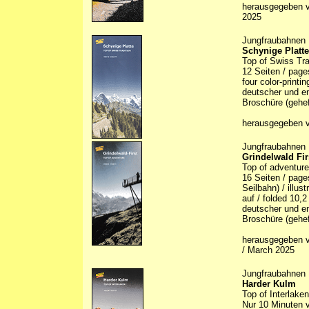
herausgegeben v
2025
Jungfraubahnen
Schynige Platte
Top of Swiss Tra
12 Seiten / page
four color-printi
deutscher und en
Broschüre (gehef
herausgegeben v
Jungfraubahnen
Grindelwald Fir
Top of adventure
16 Seiten / page
Seilbahn) / illus
auf / folded 10,
deutscher und en
Broschüre (gehef
herausgegeben v
/ March 2025
Jungfraubahnen
Harder Kulm
Top of Interlaken
Nur 10 Minuten v