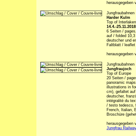
herausgegeben v
Jungfraubahnen
Harder Kulm
Top of Interlaken
14.4.-25.11.2018
6 Seiten / pages,
auf / folded 10,
deutscher und en
Faltblatt / leaflet
herausgegeben v
Jungfraubahnen
Jungfraujoch
Top of Europe
20 Seiten / page
panoramic maps, 5
illustrations in 
cm), gefaltet auf
deutscher, franzö
intégralité du te
/ testo tedesco, 
French, Italian, 
Broschüre (gehef
herausgegeben vo
Jungfrau Railway