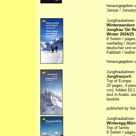
herausgegeben v
Januar / Januar
Jungfraubahnen
Winterwandern u
Jungfrau Ski R
Winter 2024/25
8 Seiten / pages
vierfarbig / illus
deutscher und en
Faltblatt / leaflet
herausgegeben v
Jungfraubahnen
Jungfraujoch
Top of Europe
20 pages, 4 pano
cm), folded 10,1
text in Arabic an
booklet
published by th
Jungfraubahnen
Winteregg-Mür
Top of family
8 Seiten / pages