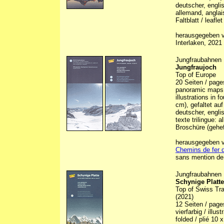
deutscher, engli
allemand, anglai
Faltblatt / leaflet
herausgegeben vo
Interlaken, 2021
Jungfraubahnen
Jungfraujoch
Top of Europe
20 Seiten / page
panoramic maps, 6
illustrations in 
cm), gefaltet auf
deutscher, engli
texte trilingue: 
Broschüre (gehef
herausgegeben vo
Chemins de fer d
sans mention de 
Jungfraubahnen
Schynige Platte
Top of Swiss Tra
(2021)
12 Seiten / pag
vierfarbig / illus
folded / plié 10 