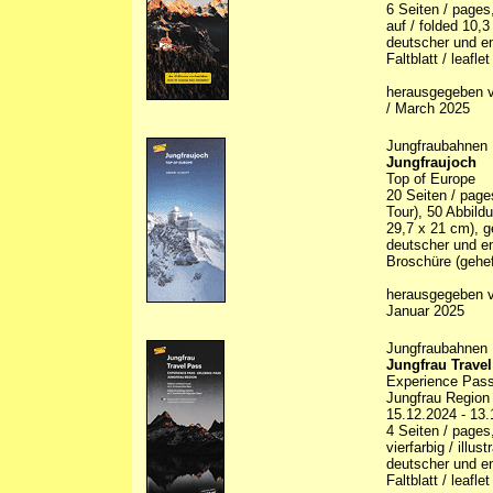
6 Seiten / pages,
auf / folded 10,
deutscher und en
Faltblatt / leaflet
herausgegeben v
/ March 2025
Jungfraubahnen
Jungfraujoch
Top of Europe
20 Seiten / page
Tour), 50 Abbildu
29,7 x 21 cm), g
deutscher und en
Broschüre (gehef
herausgegeben v
Januar 2025
Jungfraubahnen
Jungfrau Trave
Experience Pass
Jungfrau Region
15.12.2024 - 13
4 Seiten / pages
vierfarbig / illus
deutscher und en
Faltblatt / leaflet