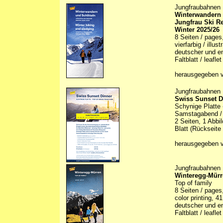
Jungfraubahnen
Winterwandern u
Jungfrau Ski R
Winter 2025/26
8 Seiten / pages
vierfarbig / illus
deutscher und en
Faltblatt / leaflet
herausgegeben v
Jungfraubahnen
Swiss Sunset D
Schynige Platte 
Samstagabend / 1
2 Seiten, 1 Abbi
Blatt (Rückseite
herausgegeben 
Jungfraubahnen
Winteregg-Mür
Top of family
8 Seiten / pages
color printing, 4
deutscher und en
Faltblatt / leaflet