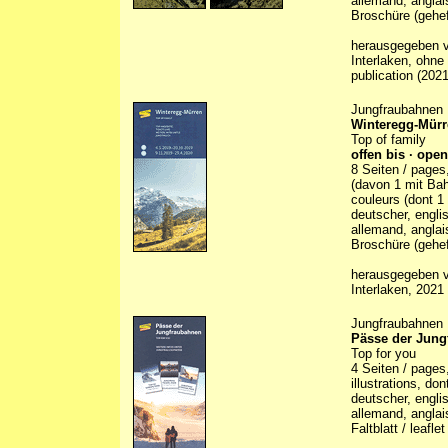
allemand, anglai
Broschüre (gehef
herausgegeben vo
Interlaken, ohne
publication (2021
Jungfraubahnen
Winteregg-Mür
Top of family
offen bis · open
8 Seiten / pages
(davon 1 mit Bahn)
couleurs (dont 1
deutscher, engli
allemand, anglai
Broschüre (geheft
herausgegeben vo
Interlaken, 2021
Jungfraubahnen
Pässe der Jung
Top for you
4 Seiten / pages,
illustrations, do
deutscher, engli
allemand, anglai
Faltblatt / leaflet