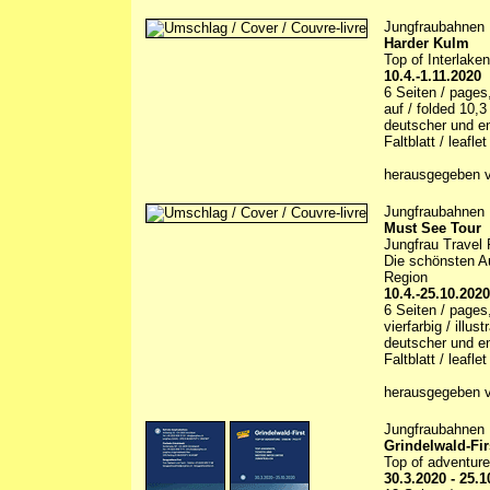
Jungfraubahnen
Harder Kulm
Top of Interlaken
10.4.-1.11.2020
6 Seiten / pages,
auf / folded 10,
deutscher und en
Faltblatt / leaflet
herausgegeben v
Jungfraubahnen
Must See Tour
Jungfrau Travel
Die schönsten Au
Region
10.4.-25.10.2020
6 Seiten / pages
vierfarbig / illus
deutscher und en
Faltblatt / leaflet
herausgegeben v
Jungfraubahnen
Grindelwald-Fir
Top of adventure
30.3.2020 - 25.1