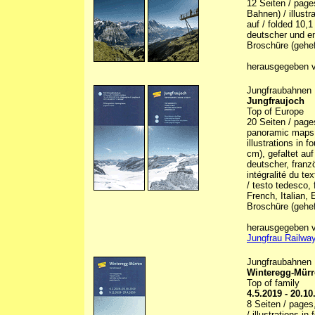
12 Seiten / page
Bahnen) / illustr
auf / folded 10,
deutscher und en
Broschüre (gehef
herausgegeben v
Jungfraubahnen
Jungfraujoch
Top of Europe
20 Seiten / page
panoramic maps, 5
illustrations in 
cm), gefaltet auf
deutscher, franzö
intégralité du te
/ testo tedesco, 
French, Italian, 
Broschüre (gehef
herausgegeben vo
Jungfrau Railway
Jungfraubahnen
Winteregg-Mür
Top of family
4.5.2019 - 20.10
8 Seiten / pages
/ illustrations in