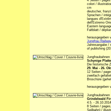
4 Seiten / pages 
colori / illustrat
cm
deutscher, franzö
Sprachen / intégr
langues d'Extrême
dell'Estremo Orie
Eastern languag
Faltblatt / déplia
herausgegeben vo
Jungfrau Railway
Jahresangabe / s
of publishing (20
Jungfraubahnen
Schynige Platte
Die historische 
29. Mai - 26. O
12 Seiten / pages
zweifach gefalte
Broschüre (gehef
herausgegeben v
Jungfraubahnen
Grindelwald Fir
4.5. - 26.10.201
8 Seiten / pages
Seilbahn) / illus