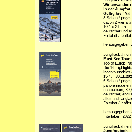
Jungfraubahnen
Winterwandern 
in der Jungfrau
Gültig bis / Val
8 Seiten / pages
davon 2 vierfarbig
10,1 x 21 cm
deutscher und en
Faltblatt / leaflet
herausgegeben v
Jungfraubahnen
Must See Tour
Top of Europ Pa
Die 16 Highlight
incontournables 
15.4. - 30.11.20
6 Seiten / pages,
panoramique en co
en couleurs, 30,5
deutscher, engli
allemand, anglai
Faltblatt / leaflet
herausgegeben vo
Interlaken, 2022
Jungfraubahnen
Jungfraujoch