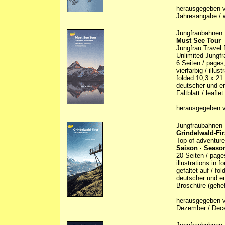
herausgegeben v
Jahresangabe / w
Jungfraubahnen
Must See Tour
Jungfrau Travel 
Unlimited Jungf
6 Seiten / pages
vierfarbig / illus
folded 10,3 x 21
deutscher und en
Faltblatt / leaflet
herausgegeben v
Jungfraubahnen
Grindelwald-Fir
Top of adventure
Saison · Season
20 Seiten / page
illustrations in 
gefaltet auf / fo
deutscher und en
Broschüre (gehef
herausgegeben v
Dezember / Dec