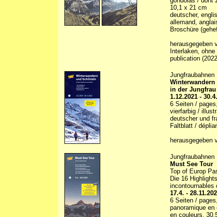
gondolas / dont 2
10,1 x 21 cm
deutscher, engli
allemand, anglai
Broschüre (gehef
herausgegeben vo
Interlaken, ohne
publication (2022
Jungfraubahnen
Winterwandern 
in der Jungfrau
1.12.2021 - 30.4
6 Seiten / pages
vierfarbig / illu
deutscher und fra
Faltblatt / déplia
herausgegeben v
Jungfraubahnen
Must See Tour
Top of Europ Pa
Die 16 Highlight
incontournables 
17.4. - 28.11.20
6 Seiten / pages,
panoramique en co
en couleurs, 30,5