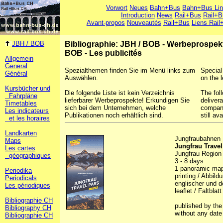
Vorwort
Neues
Bahn+Bus
Bahn+Bus Li
Introduction
News
Rail+Bus
Rail+B
Avant-propos
Nouveautés
Rail+Bus
Liens Rail
JBH / BOB
Bibliographie: JBH / BOB - Werbeprospek
BOB - Les publicités
Allgemein
General
Spezialthemen finden Sie im Menü links zum
Special
Général
Auswählen.
on the l
Kursbücher und
Die folgende Liste ist kein Verzeichnis
The foll
Fahrpläne
lieferbarer Werbeprospekte! Erkundigen Sie
deliver
Timetables
sich bei dem Unternehmen, welche
company
Les indicateurs
Publikationen noch erhältlich sind.
still ava
et les horaires
Landkarten
Jungfraubahnen
Maps
Jungfrau Trave
Les cartes
Jungfrau Region
géographiques
3 - 8 days
1 panoramic map i
Periodika
printing / Abbild
Periodicals
englischer und d
Les périodiques
leaflet / Faltblatt
Bibliographie CH
published by th
Bibliography CH
without any date
Bibliographie CH