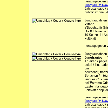
herausgegeben vo
Jungfrau Railway
Jahresangabe / w
pubblicazione (2
Jungfraubahnen
VBahn
z'Beschta fir Gr
Die 8 Elemente
10 Seiten, 11 Ab
Faltblatt
herausgegeben 
Jungfraubahnen
Jungfraujoch -
4 Seiten / pages 
colori / illustrat
cm
deutscher, franzö
Sprachen / intégr
langues d'Extrême
dell'Estremo Orie
Eastern languag
Faltblatt / déplia
herausgegeben vo
Jungfrau Railway
Jahresangabe / s