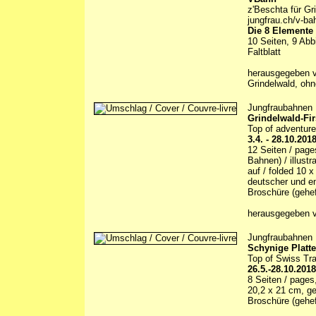
z'Beschta für Gr
jungfrau.ch/v-ba
Die 8 Elemente
10 Seiten, 9 Abb
Faltblatt
herausgegeben 
Grindelwald, oh
Jungfraubahnen
Grindelwald-Fir
Top of adventure
3.4. - 28.10.201
12 Seiten / page
Bahnen) / illustr
auf / folded 10 
deutscher und en
Broschüre (gehef
herausgegeben v
Jungfraubahnen
Schynige Platte
Top of Swiss Tra
26.5.-28.10.2018
8 Seiten / pages,
20,2 x 21 cm, ge
Broschüre (gehef