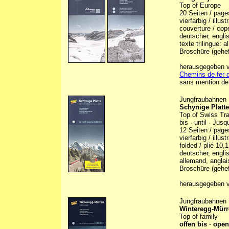
Top of Europe
20 Seiten / pag
vierfarbig / illu
couverture / cope
deutscher, engli
texte trilingue: 
Broschüre (gehef
herausgegeben vo
Chemins de fer d
sans mention de 
Jungfraubahnen
Schynige Platte
Top of Swiss Tra
bis · until · Jus
12 Seiten / pag
vierfarbig / illus
folded / plié 10,
deutscher, engli
allemand, anglai
Broschüre (gehef
herausgegeben vo
Jungfraubahnen
Winteregg-Mür
Top of family
offen bis · open