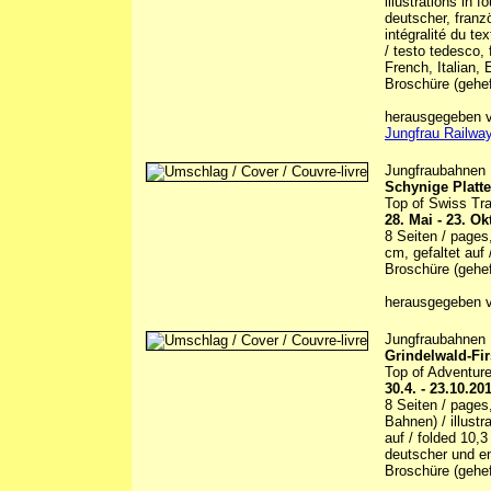
illustrations in f
deutscher, franzö
intégralité du te
/ testo tedesco, 
French, Italian, 
Broschüre (gehef
herausgegeben vo
Jungfrau Railway
Jungfraubahnen
Schynige Platte
Top of Swiss Tra
28. Mai - 23. O
8 Seiten / pages,
cm, gefaltet auf
Broschüre (gehef
herausgegeben v
Jungfraubahnen
Grindelwald-Fir
Top of Adventur
30.4. - 23.10.20
8 Seiten / pages
Bahnen) / illustr
auf / folded 10,
deutscher und en
Broschüre (gehef