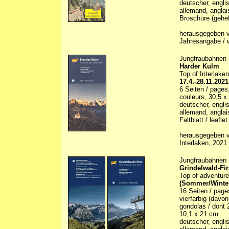
deutscher, engli
allemand, anglai
Broschüre (gehef
herausgegeben vo
Jahresangabe / w
Jungfraubahnen
Harder Kulm
Top of Interlaken
17.4.-28.11.2021
6 Seiten / pages, 
couleurs, 30,5 x
deutscher, engli
allemand, anglai
Faltblatt / leaflet
herausgegeben vo
Interlaken, 2021
Jungfraubahnen
Grindelwald-Fir
Top of adventure
(Sommer/Winte
16 Seiten / pag
vierfarbig (davon
gondolas / dont 2
10,1 x 21 cm
deutscher, engli