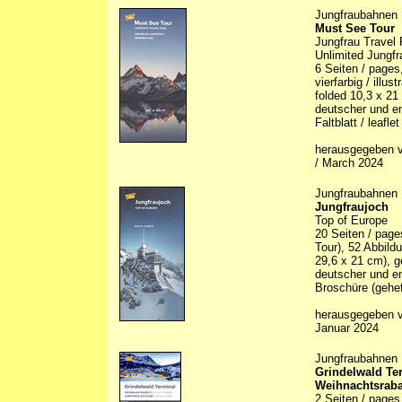
Jungfraubahnen
Must See Tour
Jungfrau Travel 
Unlimited Jungf
6 Seiten / pages
vierfarbig / illus
folded 10,3 x 21
deutscher und en
Faltblatt / leaflet
herausgegeben v
/ March 2024
Jungfraubahnen
Jungfraujoch
Top of Europe
20 Seiten / page
Tour), 52 Abbildu
29,6 x 21 cm), g
deutscher und en
Broschüre (gehef
herausgegeben v
Januar 2024
Jungfraubahnen
Grindelwald Te
Weihnachtsraba
2 Seiten / pages,