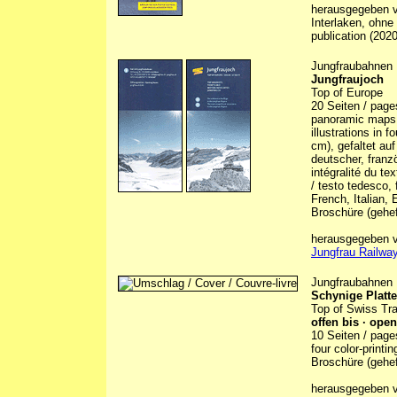
herausgegeben vo
Interlaken, ohne
publication (2020
Jungfraubahnen
Jungfraujoch
Top of Europe
20 Seiten / page
panoramic maps, 6
illustrations in 
cm), gefaltet auf
deutscher, franzö
intégralité du te
/ testo tedesco, 
French, Italian, 
Broschüre (gehef
herausgegeben vo
Jungfrau Railway
Jungfraubahnen
Schynige Platte
Top of Swiss Tra
offen bis · open
10 Seiten / page
four color-printi
Broschüre (gehef
herausgegeben v