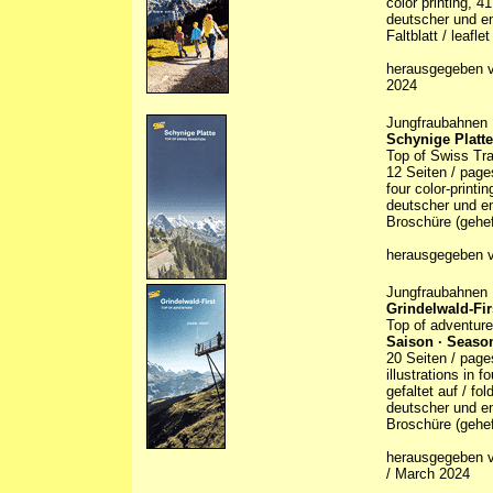
color printing, 4
deutscher und en
Faltblatt / leaflet
herausgegeben v
2024
Jungfraubahnen
Schynige Platte
Top of Swiss Tra
12 Seiten / page
four color-printi
deutscher und en
Broschüre (gehef
herausgegeben v
Jungfraubahnen
Grindelwald-Fir
Top of adventure
Saison · Season
20 Seiten / page
illustrations in 
gefaltet auf / fo
deutscher und en
Broschüre (gehef
herausgegeben v
/ March 2024