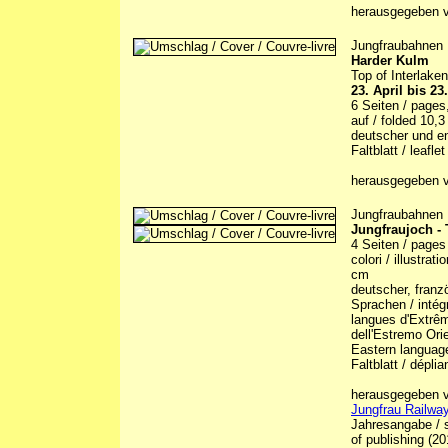
herausgegeben v
Jungfraubahnen
Harder Kulm
Top of Interlaken
23. April bis 2
6 Seiten / pages,
auf / folded 10,
deutscher und en
Faltblatt / leaflet
herausgegeben v
Jungfraubahnen
Jungfraujoch -
4 Seiten / pages 
colori / illustrat
cm
deutscher, franzö
Sprachen / intégr
langues d'Extrême
dell'Estremo Orie
Eastern languag
Faltblatt / déplia
herausgegeben vo
Jungfrau Railway
Jahresangabe / s
of publishing (20