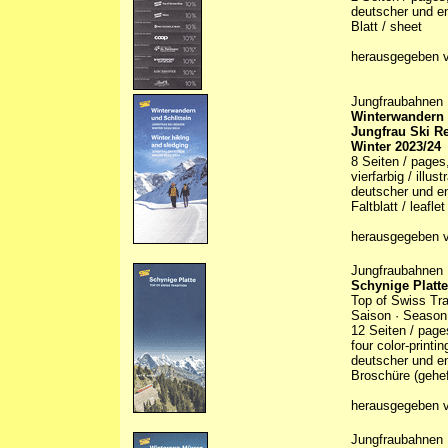
deutscher und en
Blatt / sheet
herausgegeben v
Jungfraubahnen
Winterwandern u
Jungfrau Ski R
Winter 2023/24
8 Seiten / pages
vierfarbig / illus
deutscher und en
Faltblatt / leaflet
herausgegeben v
Jungfraubahnen
Schynige Platte
Top of Swiss Tra
Saison · Season
12 Seiten / page
four color-printi
deutscher und en
Broschüre (gehef
herausgegeben v
Jungfraubahnen