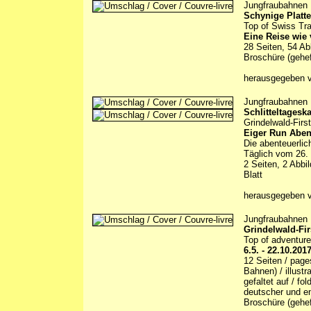
Jungfraubahnen
Schynige Platte
Top of Swiss Tra
Eine Reise wie 
28 Seiten, 54 Ab
Broschüre (gehef
herausgegeben 
Jungfraubahnen
Schlitteltageska
Grindelwald-Fir
Eiger Run Aben
Die abenteuerli
Täglich vom 26.
2 Seiten, 2 Abbi
Blatt
herausgegeben 
Jungfraubahnen
Grindelwald-Fir
Top of adventure
6.5. - 22.10.201
12 Seiten / page
Bahnen) / illustr
gefaltet auf / fo
deutscher und en
Broschüre (gehef