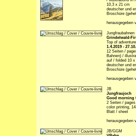
10,3 x 21 cm
deutscher und en
Broschüre (gehef
herausgegeben v
Jungfraubahnen
Grindelwald-Fir
Top of adventure
1.4.2019 - 27.10
12 Seiten / page
Bahnen) / illustr
auf / folded 10 
deutscher und en
Broschüre (gehef
herausgegeben v
JB
Jungfraujoch
Good morning t
2 Seiten / pages 
color printing, 1
Blatt / sheet
herausgegeben v
JB/GGM
VBahn