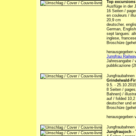
Top excursions
Ausflüge in der 
16 Seiten / pages 
en couleurs / illu
20,9 cm
deutscher, englis
German, English, 
sept langues: al
inglese, francese
Broschüre (gehef
herausgegeben vo
Jungfrau Railway
Jahresangabe / w
pubblicazione (2
Jungfraubahnen
Grindelwald-Fir
9.5. - 25.10.201
8 Seiten / pages
Bahnen) / illustr
auf / folded 10,
deutscher und en
Broschüre (gehef
herausgegeben v
Jungfraubahnen
Jungfraujoch -