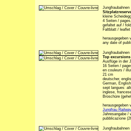
Jungfraubahnen
Sitzplatzreserva
kleine Scheidegg
4 Seiten / pages,
gefaltet auf / fo
Faltblatt / leaflet
herausgegeben v
any date of publ
Jungfraubahnen
Top excursions
Ausflüge in der 
16 Seiten / pages 
en couleurs / illu
21 cm
deutscher, englis
German, English, 
sept langues: al
inglese, francese
Broschüre (gehef
herausgegeben vo
Jungfrau Railway
Jahresangabe / w
pubblicazione (2
Jungfraubahnen