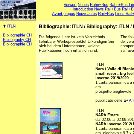
Vorwort
Neues
Bahn+Bus
Bahn+Bus Li
Introduction
News
Rail+Bus
Rail+B
Avant-propos
Nouveautés
Rail+Bus
Liens Rail
ITLN
Bibliographie: ITLN
/
Bibliography: ITLN
/
Bibliographie CH
Die folgende Liste ist kein Verzeichnis
The foll
Bibliography CH
lieferbarer Werbeprospekte! Erkundigen Sie
deliver
Bibliographie CH
sich bei dem Unternehmen, welche
company
Publikationen noch erhältlich sind.
still ava
ITLN
Nara / Valle di Bleni
small resort, big fee
Inverno 2019/2020
1 carta panoramica a qu
cm
prospetto pieghevole
pubblicato delle
Am
ITLN
NARA Estate
dal 02.06 al 02.09.20
NARA Inverno 2012/
1 carta panoramica a qu
cm, pieghevole 9,7 x