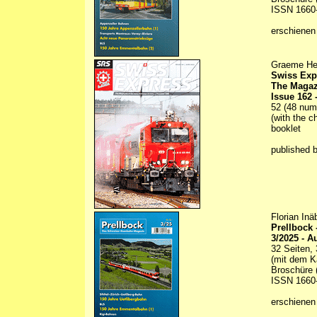
ISSN 1660
erschienen
Graeme Hen
Swiss Exp
The Magaz
Issue 162 
52 (48 numb
(with the c
booklet
published 
Florian In
Prellbock
3/2025 - A
32 Seiten, 
(mit dem K
Broschüre (
ISSN 1660
erschienen