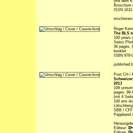
(mit dem Ka
Broschüre (
ISSN 1611
erschienen
Roger Kem
The BLS t
100 years 
Swiss Phot
36 pages, 8
booklet
ISBN 978-0
published 
Post CH / 
Schweizer 
2013
108 unnumm
pages, 99 Ab
(mit 4 Sei
100 ans du 
Lötschberg 
SBB / CFF 
Pappband / 
Herausgebe
Editeur:
Editore: