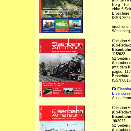
(mit den K
Berg - Tei
zirka 6 Sei
Broschüre (
ISSN 2627
erschienen
Weinsberg,
Christian 
(Co-Redakt
Eisenbahn
11/2022
52 Seiten 
illustratio
(mit dem Ka
pages, 11 A
Broschüre (
ISSN 0013
Eisenba
Eisenbahn-
Auslieferun
Christian 
(Co-Redakt
Eisenbahn
10/2022
52 Seiten 
illustratio