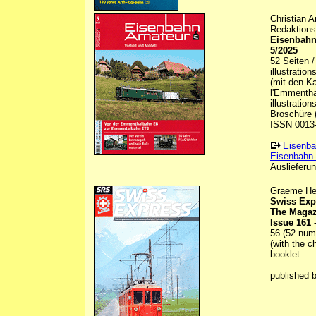
Christian 
Redaktions
Eisenbahn
5/2025
52 Seiten 
illustratio
(mit den K
l'Emmentha
illustrations
Broschüre (
ISSN 0013
Eisenba
Eisenbahn-
Auslieferun
Graeme Hen
Swiss Exp
The Magaz
Issue 161 
56 (52 numb
(with the c
booklet
published 