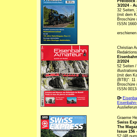
Prellbock
3/2024 - A
32 Seiten, 
(mit dem K
Broschüre (
ISSN 1660
erschienen
Christian 
Redaktions
Eisenbahn
2/2024
52 Seiten /
illustratio
(mit den K
(BTB)": 11 
Broschüre (
ISSN 0013
Eisenba
Eisenbahn-
Auslieferun
Graeme Hen
Swiss Exp
The Magaz
Issue 156
52 (48 numb