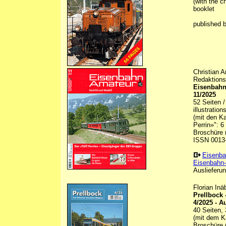
(with the c
booklet
published 
Christian 
Redaktions
Eisenbahn
11/2025
52 Seiten 
illustratio
(mit den Ka
Perrin»": 6
Broschüre (
ISSN 0013
Eisenba
Eisenbahn-
Auslieferun
Florian In
Prellbock
4/2025 - A
40 Seiten, 
(mit dem K
Broschüre (