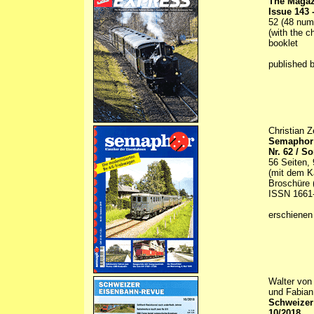
The Magaz
Issue 143 
52 (48 numb
(with the c
booklet
published 
Christian Z
Semaphor 
Nr. 62 / 
56 Seiten, 
(mit dem Ka
Broschüre (
ISSN 1661
erschienen
Walter von
und Fabian
Schweizer
10/2018