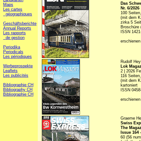
Das Schwe
Maps
Nr. 6/2026
Les cartes
100 Seiten,
géographiques
(mit dem K
zirka 5 Sei
Geschäftsberichte
Broschüre 
Annual Reports
ISSN 1421
Les rapports
de gestion
erschienen
Periodika
Periodicals
Les périodiques
Rudolf Hey
Werbeprospekte
Lok Magaz
Leaflets
2 | 2026 Fe
Les publicités
116 Seiten,
(mit dem Ka
Bibliographie CH
kartoniert
Bibliography CH
ISSN 0458
Bibliographie CH
erschienen
Graeme Hen
Swiss Exp
The Magaz
Issue 164
60 (56 numb