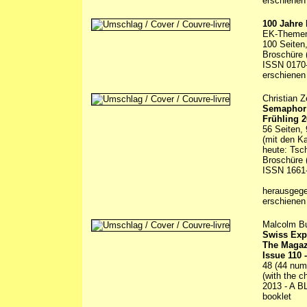
erschienen
100 Jahre
EK-Theme
100 Seiten
Broschüre 
ISSN 017
erschienen
Christian Z
Semaphor 
Frühling 
56 Seiten, 
(mit den K
heute: Tsc
Broschüre (
ISSN 1661
herausgeg
erschienen
Malcolm Bul
Swiss Exp
The Magaz
Issue 110 
48 (44 numb
(with the 
2013 - A BL
booklet