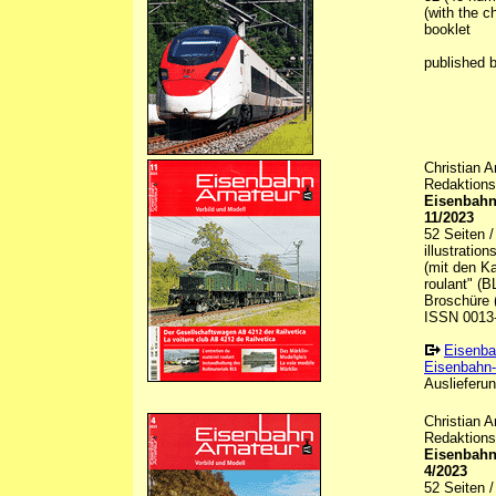
(with the c
booklet
published 
Christian 
Redaktions
Eisenbahn
11/2023
52 Seiten 
illustratio
(mit den Ka
roulant" (B
Broschüre (
ISSN 0013
Eisenba
Eisenbahn-
Auslieferun
Christian 
Redaktions
Eisenbahn
4/2023
52 Seiten 