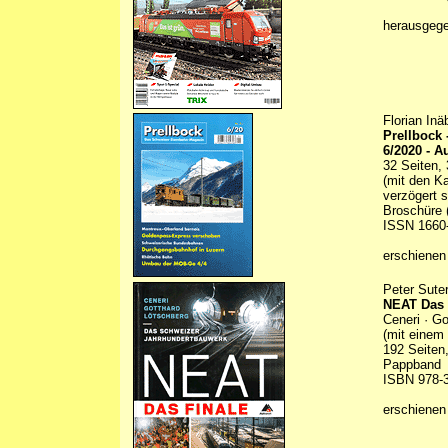
herausgeg
Florian In
Prellbock
6/2020 - A
32 Seiten, 
(mit den K
verzögert s
Broschüre (
ISSN 1660
erschienen
Peter Suter
NEAT Das 
Ceneri · G
(mit einem
192 Seiten
Pappband
ISBN 978-3
erschienen