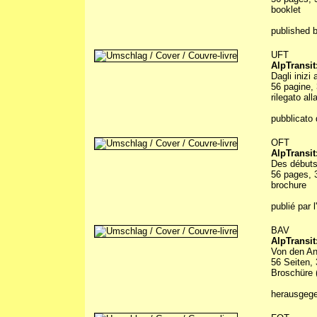
booklet
published 
UFT
AlpTransit:
Dagli inizi
56 pagine, 
rilegato all
pubblicato d
OFT
AlpTransit:
Des débuts
56 pages, 3
brochure
publié par l'
BAV
AlpTransit:
Von den An
56 Seiten, 
Broschüre (
herausgeg