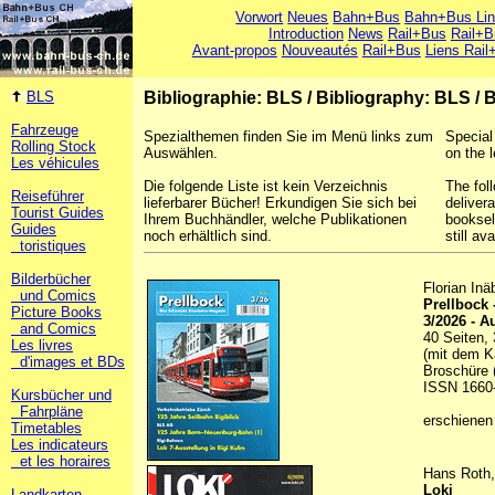
Vorwort
Neues
Bahn+Bus
Bahn+Bus Li
Introduction
News
Rail+Bus
Rail+B
Avant-propos
Nouveautés
Rail+Bus
Liens Rail
BLS
Bibliographie: BLS
/
Bibliography: BLS
/
B
Fahrzeuge
Spezialthemen finden Sie im Menü links zum
Special
Rolling Stock
Auswählen.
on the l
Les véhicules
Die folgende Liste ist kein Verzeichnis
The foll
Reiseführer
lieferbarer Bücher! Erkundigen Sie sich bei
deliver
Tourist Guides
Ihrem Buchhändler, welche Publikationen
booksel
Guides
noch erhältlich sind.
still ava
toristiques
Bilderbücher
Florian In
und Comics
Prellbock
Picture Books
3/2026 - A
and Comics
40 Seiten, 
Les livres
(mit dem K
d'images et BDs
Broschüre (
ISSN 1660
Kursbücher und
Fahrpläne
erschienen
Timetables
Les indicateurs
et les horaires
Hans Roth,
Loki
Landkarten