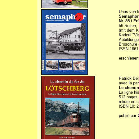
Urias von 
Semaphor 
Nr. 85 / F
56 Seiten, 
(mit dem K
Kaderli "V
Abbildunge
Broschüre (
ISSN 1661
erschienen
Patrick Bel
avec la par
Le chemin
La ligne hi
512 pages, 
reliure en 
ISBN 10: 2
publié par