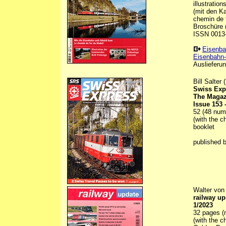
illustratio
(mit den Ka
chemin de f
Broschüre (
ISSN 0013
Eisenba
Eisenbahn-
Auslieferun
Bill Salter 
Swiss Exp
The Magaz
Issue 153 
52 (48 numb
(with the c
booklet
published 
Walter von 
railway up
1/2023
32 pages (n
(with the 