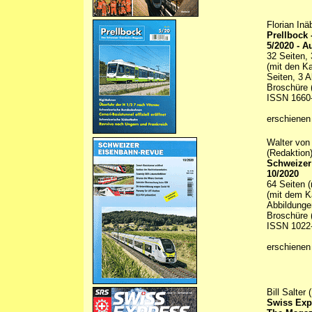
Florian In
Prellbock
5/2020 - A
32 Seiten, 
(mit den K
Seiten, 3 A
Broschüre (
ISSN 1660
erschienen
Walter von
(Redaktion
Schweizer
10/2020
64 Seiten 
(mit dem K
Abbildunge
Broschüre (
ISSN 1022
erschienen
Bill Salter 
Swiss Exp