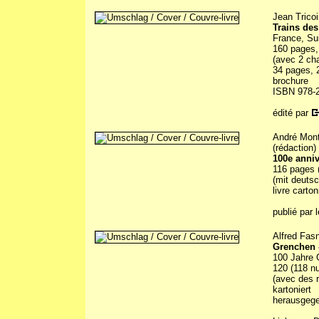
Jean Tricoi
Trains des
France, Sui
160 pages, 
(avec 2 cha
34 pages, 2
brochure
ISBN 978-2
édité par
André Mont
(rédaction)
100e anniv
116 pages (
(mit deut
livre carto
publié par 
Alfred Fas
Grenchen -
100 Jahre 
120 (118 n
(avec des 
kartoniert
herausgeg