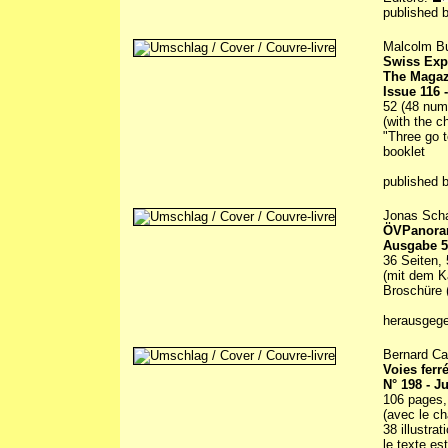
published 
Malcolm Bul
Swiss Exp
The Magaz
Issue 116
52 (48 numb
(with the 
"Three go t
booklet
published 
Jonas Scha
ÖVPanor
Ausgabe 5 
36 Seiten, 
(mit dem K
Broschüre (
herausgeg
Bernard Ca
Voies ferr
N° 198 - J
106 pages, 
(avec le ch
38 illustrat
le texte es