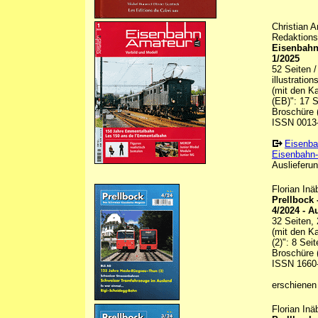
Christian 
Redaktions
Eisenbahn
1/2025
52 Seiten /
illustratio
(mit den K
(EB)": 17 S
Broschüre (
ISSN 0013
Eisenba
Eisenbahn-
Auslieferun
Florian In
Prellbock
4/2024 - A
32 Seiten, 
(mit den K
(2)": 8 Sei
Broschüre (
ISSN 1660
erschienen
Florian In