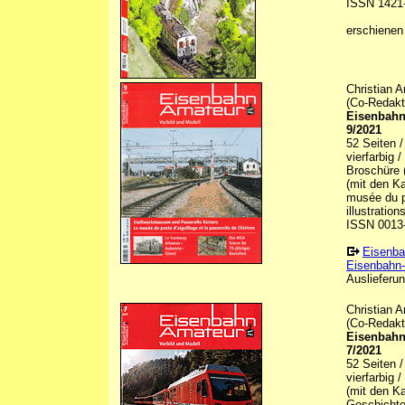
ISSN 1421
erschienen
Christian 
(Co-Redakt
Eisenbahn
9/2021
52 Seiten 
vierfarbig 
Broschüre (
(mit den Ka
musée du po
illustrations
ISSN 0013
Eisenba
Eisenbahn-
Auslieferun
Christian 
(Co-Redakt
Eisenbahn
7/2021
52 Seiten 
vierfarbig 
(mit den K
Geschichte