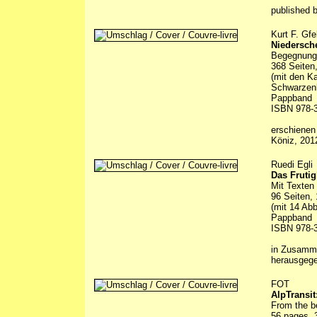
published 
Kurt F. Gfe
Niedersche
Begegnunge
368 Seiten
(mit den Ka
Schwarzenb
Pappband
ISBN 978-3
erschienen
Köniz, 201
Ruedi Egli
Das Frutig
Mit Texten 
96 Seiten, 
(mit 14 Ab
Pappband
ISBN 978-3
in Zusamme
herausgege
FOT
AlpTransit
From the b
56 pages, 3