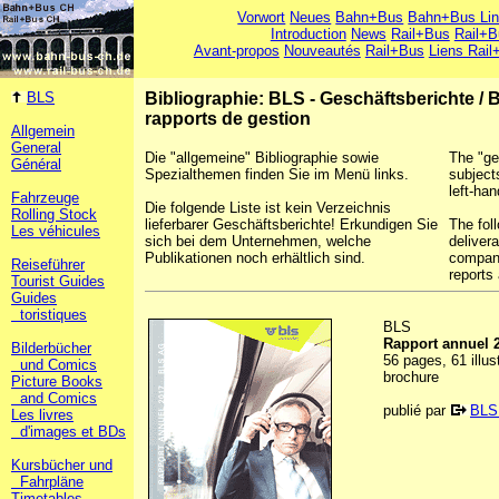
Vorwort
Neues
Bahn+Bus
Bahn+Bus Li
Introduction
News
Rail+Bus
Rail+B
Avant-propos
Nouveautés
Rail+Bus
Liens Rail
BLS
Bibliographie: BLS - Geschäftsberichte
/
B
rapports de gestion
Allgemein
General
Die "allgemeine" Bibliographie sowie
The "ge
Général
Spezialthemen finden Sie im Menü links.
subject
left-han
Fahrzeuge
Die folgende Liste ist kein Verzeichnis
Rolling Stock
lieferbarer Geschäftsberichte! Erkundigen Sie
The foll
Les véhicules
sich bei dem Unternehmen, welche
deliver
Publikationen noch erhältlich sind.
company
Reiseführer
reports 
Tourist Guides
Guides
toristiques
BLS
Rapport annuel
Bilderbücher
56 pages, 61 illus
und Comics
brochure
Picture Books
and Comics
publié par
BLS
Les livres
d'images et BDs
Kursbücher und
Fahrpläne
Timetables