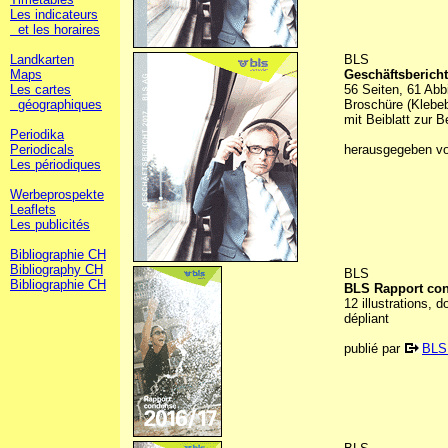
Les indicateurs
et les horaires
Landkarten
BLS
Maps
Geschäftsberich
Les cartes
56 Seiten, 61 Abb
géographiques
Broschüre (Klebe
mit Beiblatt zur 
Periodika
Periodicals
herausgegeben v
Les périodiques
Werbeprospekte
Leaflets
Les publicités
Bibliographie CH
Bibliography CH
BLS
Bibliographie CH
BLS Rapport con
12 illustrations, 
dépliant
publié par
BLS