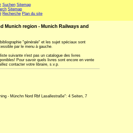
z
Suchen
Sitemap
arch
Sitemap
é
Recherche
Plan du site
nd Munich region - Munich Railways and
bibliographie "générale" et les sujet spéciaux sont
cessible par le menu à gauche.
liste suivante n'est pas un catalogue des livres
ponibles! Pour savoir quels livres sont encore en vente
illez contacter votre libraire, s.v.p.
ing - Münchn Nord Rbf Lasallestraße": 4 Seiten, 7