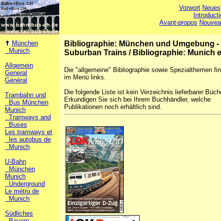
Vorwort
Neues
Introduct
Avant-propos
Nouvea
München
Bibliographie: München und Umgebung 
Munich
Suburban Trains
/
Bibliographie: Munich e
Allgemein
Die "allgemeine" Bibliographie sowie Spezialthemen fi
General
im Menü links.
Général
Die folgende Liste ist kein Verzeichnis lieferbarer Büch
Trambahn und
Erkundigen Sie sich bei Ihrem Buchhändler, welche
Bus München
Publikationen noch erhältlich sind.
Munich
Tramways and
Buses
Les tramways et
les autobus de
Munich
U-Bahn
München
Munich
Underground
Le métro de
Munich
Südliches
Bayern