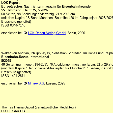
LOK Report
Europäisches Nachrichtenmagazin für Eisenbahnfreunde
55. Jahrgang, Heft 575, 5/2026
60 Seiten, 98 Abbildungen vierfarbig, 21 x 29,8 cm
(mit dem Kapitel "S-Bahn München: Baureihe 420 im Fahrplanjahr 2025/2026"
Broschüre (geheftet)
ISSB 0344-7146
erschienen bei
LOK Report-Verlag GmbH
, Berlin, 2026
Walter von Andrian, Philipp Wyss, Sebastian Schrader, Jiri Hönes und Ralp
Eisenbahn-Revue international
5/2025
48 Seiten (nummeriert 194-239), 76 Abbildungen meist vierfarbig, 21 x 29,7
(mit dem Kapitel "Der Schienen-Masterplan für München": 4 Seiten, 7 Abbil
Broschüre (geheftet)
ISSN 1421-2811
erschienen bei
Minirex AG
, Luzern, 2025
Thomas Hanna-Daoud (verantwortlicher Redakteur)
Die E03 der DB