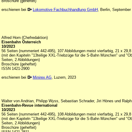
Broschüre (geheftet)
erschienen bei
Lokomotive Fachbuchhandlung GmbH
, Berlin, September
Alfred Horn (Chefredaktion)
Eisenbahn Österreich
10/2023
56 Seiten (nummeriert 442-495), 107 Abbildungen meist vierfarbig, 21 x 29,
(mit den Kapiteln "13teilige XXL-Triebzüge für die S-Bahn München" und "O
Seiten, 2 Abbildungen)
Broschüre (geheftet)
ISSN 1421-2900
erschienen bei
Minirex AG
, Luzern, 2023
Walter von Andrian, Philipp Wyss, Sebastian Schrader, Jiri Hönes und Ralp
Eisenbahn-Revue international
10/2023
56 Seiten (nummeriert 442-495), 108 Abbildungen meist vierfarbig, 21 x 29,
(mit den Kapiteln "13teilige XXL-Triebzüge für die S-Bahn München" und "O
Seiten, 2 Abbildungen)
Broschüre (geheftet)
ISSN 1421-2811