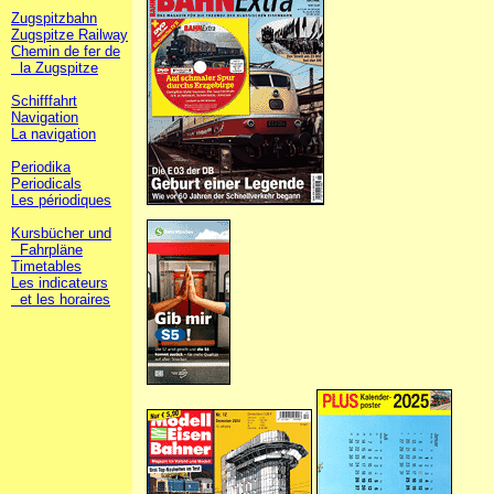
Zugspitzbahn
Zugspitze Railway
Chemin de fer de
la Zugspitze
Schifffahrt
Navigation
La navigation
Periodika
Periodicals
Les périodiques
Kursbücher und
Fahrpläne
Timetables
Les indicateurs
et les horaires