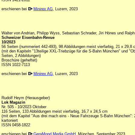
erschienen bei
Minirex AG
, Luzern, 2023
Walter von Andrian, Philipp Wyss, Sebastian Schrader, Jiri Hönes und Ralp
Schweizer Eisenbahn-Revue
10/2023
56 Seiten (nummeriert 442-493), 98 Abbildungen meist vierfarbig, 21 x 29,8
(mit den Kapiteln "13teilige XXL-Triebzüge für die S-Bahn München" und "O
Seiten, 2 Abbildungen)
Broschüre (geheftet)
ISSN 1022-7113
erschienen bei
Minirex AG
, Luzern, 2023
Rudolf Heym (Herausgeber)
Lok Magazin
Nr. 505 - 10/2023 Oktober
116 Seiten, 133 Abbildungen meist vierfarbig, 16,7 x 24,5 cm
(mit dem Kapitel "Aus drei mach eins - Neue Fahrzeuge S-Bahn München": 2
kartoniert
ISSN 0458-1822
erschienen bei
GeraMond Media GmbH
, München, September 2023