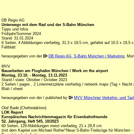
DB Regio AG
Unterwegs mit dem Rad und der S-Bahn München
Tipps und Infos
Frühjahr/Sommer 2024
Stand: 31.01.2024
6 Seiten, 4 Abbildungen vierfarbig, 31,3 x 19,5 cm, gefaltet auf 10,5 x 19,5 
Faltblatt
herausgegeben von der
DB Regio AG, S-Bahn München / Marketing
, Mü
MVV
Bauarbeiten am Flughafen München / Work on the airport
Montag, 23.10. - Montag, 13.11.2023
Stand / state: Oktober / October 2023
2 Seiten / pages , 2 Liniennetzpläne vierfarbig / network maps (Tag + Nacht 
Blatt / sheet
herausgegeben von der / published by
MVV Münchner Verkehrs- und Tar
Olaf Bade (Chefredaktion)
LOK Report
Europäisches Nachrichtenmagazin für Eisenbahnfreunde
52. Jahrgang, Heft 545, 10/2023
60 Seiten, 129 Abbildungen meist vierfarbig, 21 x 29,8 cm
(mit dem Kapitel von Michael Rother"Neue S-Bahn-Triebzüge für München - 