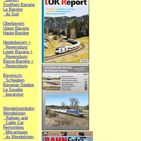
Southern Bavaria
La Bavière
du Sud
Oberbayern
Upper Bavaria
Haute-Bavière
Niederbayern +
Regensburg
Lower Bavaria +
Regensburg
Basse-Bavière +
Regensburg
Bayerisch-
Schwaben
Bavarian Swabia
La Souabe
bavaroise
Wendelsteinbahn
Wendelstein
Railway and
Cable Car
Remontées
Mécaniques
du Wendelstein