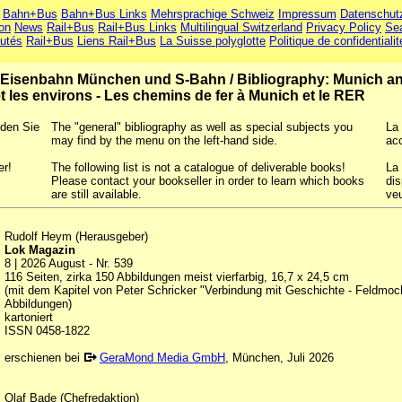
Bahn+Bus
Bahn+Bus Links
Mehrsprachige Schweiz
Impressum
Datenschut
ion
News
Rail+Bus
Rail+Bus Links
Multilingual Switzerland
Privacy Policy
Se
utés
Rail+Bus
Liens Rail+Bus
La Suisse polyglotte
Politique de confidentialit
- Eisenbahn München und S-Bahn
/
Bibliography: Munich a
t les environs - Les chemins de fer à Munich et le RER
nden Sie
The "general" bibliography as well as special subjects you
La 
may find by the menu on the left-hand side.
ac
er!
The following list is not a catalogue of deliverable books!
La 
Please contact your bookseller in order to learn which books
dis
are still available.
veu
Rudolf Heym (Herausgeber)
Lok Magazin
8 | 2026 August - Nr. 539
116 Seiten, zirka 150 Abbildungen meist vierfarbig, 16,7 x 24,5 cm
(mit dem Kapitel von Peter Schricker "Verbindung mit Geschichte - Feldmoch
Abbildungen)
kartoniert
ISSN 0458-1822
erschienen bei
GeraMond Media GmbH
, München, Juli 2026
Olaf Bade (Chefredaktion)