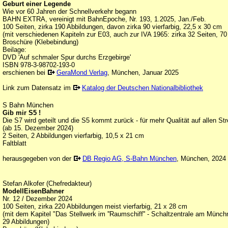
Geburt einer Legende
Wie vor 60 Jahren der Schnellverkehr begann
BAHN EXTRA, vereinigt mit BahnEpoche, Nr. 193, 1.2025, Jan./Feb.
100 Seiten, zirka 190 Abbildungen, davon zirka 90 vierfarbig, 22,5 x 30 cm
(mit verschiedenen Kapiteln zur E03, auch zur IVA 1965: zirka 32 Seiten, 70
Broschüre (Klebebindung)
Beilage:
DVD 'Auf schmaler Spur durchs Erzgebirge'
ISBN 978-3-98702-193-0
erschienen bei
GeraMond Verlag
, München, Januar 2025
Link zum Datensatz im
Katalog der Deutschen Nationalbibliothek
S Bahn München
Gib mir S5 !
Die S7 wird geteilt und die S5 kommt zurück - für mehr Qualität auf allen St
(ab 15. Dezember 2024)
2 Seiten, 2 Abbildungen vierfarbig, 10,5 x 21 cm
Faltblatt
herausgegeben von der
DB Regio AG, S-Bahn München
, München, 2024
Stefan Alkofer (Chefredakteur)
ModellEisenBahner
Nr. 12 / Dezember 2024
100 Seiten, zirka 220 Abbildungen meist vierfarbig, 21 x 28 cm
(mit dem Kapitel "Das Stellwerk im ''Raumschiff'' - Schaltzentrale am Münch
29 Abbildungen)