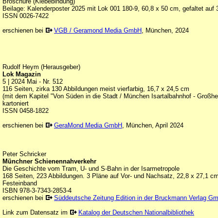
Broschüre (Klebebindung)
Beilage: Kalenderposter 2025 mit Lok 001 180-9, 60,8 x 50 cm, gefaltet auf 
ISSN 0026-7422
erschienen bei
VGB / Geramond Media GmbH
, München, 2024
Rudolf Heym (Herausgeber)
Lok Magazin
5 | 2024 Mai - Nr. 512
116 Seiten, zirka 130 Abbildungen meist vierfarbig, 16,7 x 24,5 cm
(mit dem Kapitel "Von Süden in die Stadt / München Isartalbahnhof - Großhe
kartoniert
ISSN 0458-1822
erschienen bei
GeraMond Media GmbH
, München, April 2024
Peter Schricker
Münchner Schienennahverkehr
Die Geschichte vom Tram, U- und S-Bahn in der Isarmetropole
168 Seiten, 223 Abbildungen. 3 Pläne auf Vor- und Nachsatz, 22,8 x 27,1 c
Festeinband
ISBN 978-3-7343-2853-4
erschienen bei
Süddeutsche Zeitung Edition in der Bruckmann Verlag G
Link zum Datensatz im
Katalog der Deutschen Nationalbibliothek