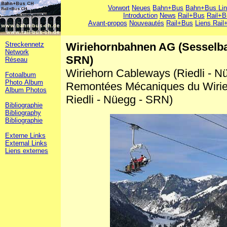
Vorwort
Neues
Bahn+Bus
Bahn+Bus Li
Introduction
News
Rail+Bus
Rail+B
Avant-propos
Nouveautés
Rail+Bus
Liens Rail
Streckennetz
Wiriehornbahnen AG (Sesselbah
Network
SRN)
Réseau
Wiriehorn Cableways (Riedli - Nü
Fotoalbum
Photo Album
Remontées Mécaniques du Wirie
Album Photos
Riedli - Nüegg - SRN)
Bibliographie
Bibliography
Bibliographie
Externe Links
External Links
Liens externes