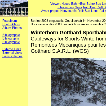
Vorwort
Neues
Bahn+Bus
Bahn+Bus Li
Introduction
News
Rail+Bus
Rail+B
Avant-propos
Nouveautés
Rail+Bus
Liens Rail
Fotoalbum
Betrieb 2008 eingestellt, Gesellschaft im November 201
Photo Album
Hors service dès 2008, société liquidée en novembre 
Album Photos
Winterhorn Gotthard Sportb
Bibliographie
Cableways for Sports Winterhor
Bibliography
Bibliographie
Remontées Mécaniques pour les 
Externe Links
Gotthard S.A.R.L. (WGS)
External Links
Liens externes