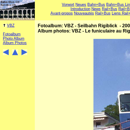
Vorwort
Neues
Bahn+Bus
Bahn+Bus Li
Introduction
News
Rail+Bus
Rail+B
Avant-propos
Nouveautés
Rail+Bus
Liens Rail
VBZ
Fotoalbum: VBZ - Seilbahn Rigiblick - 20
Album photos: VBZ - Le funiculaire au Rig
Fotoalbum
Photo Album
Album Photos