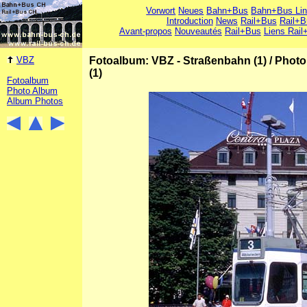
Vorwort
Neues
Bahn+Bus
Bahn+Bus Li
Introduction
News
Rail+Bus
Rail+B
Avant-propos
Nouveautés
Rail+Bus
Liens Rail
VBZ
Fotoalbum: VBZ - Straßenbahn (1)
/
Photo
(1)
Fotoalbum
Photo Album
Album Photos