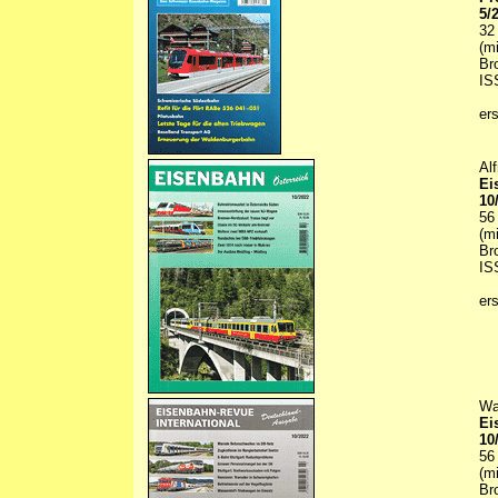
5/
32
(m
Br
IS
er
Al
Ei
10
56
(m
Br
IS
er
Wa
Ei
10
56
(m
Br