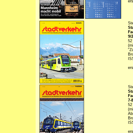
er
St
St
Fa
9/
52
(m
"Z
Br
IS
er
St
St
Fa
7-
52
(m
Ab
Br
IS
er