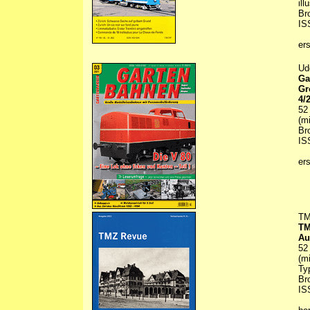
ill
Br
IS
er
Ud
Ga
Gr
4/
52
(m
Br
IS
er
T
TM
Au
52
(m
Ty
Br
IS