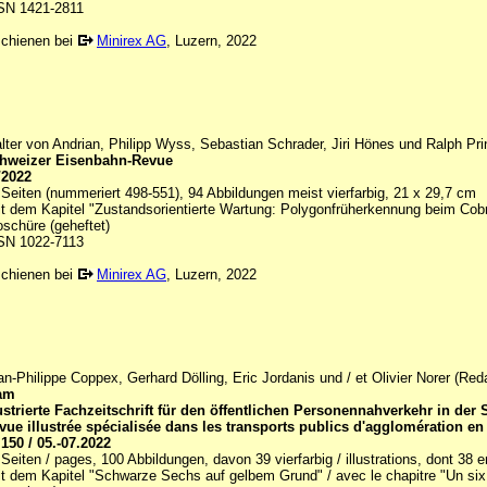
SN 1421-2811
schienen bei
Minirex AG
, Luzern, 2022
lter von Andrian, Philipp Wyss, Sebastian Schrader, Jiri Hönes und Ralph Pr
hweizer Eisenbahn-Revue
/2022
 Seiten (nummeriert 498-551), 94 Abbildungen meist vierfarbig, 21 x 29,7 cm
it dem Kapitel "Zustandsorientierte Wartung: Polygonfrüherkennung beim Cobr
oschüre (geheftet)
SN 1022-7113
schienen bei
Minirex AG
, Luzern, 2022
an-Philippe Coppex, Gerhard Dölling, Eric Jordanis und / et Olivier Norer (Red
am
lustrierte Fachzeitschrift für den öffentlichen Personennahverkehr in der
vue illustrée spécialisée dans les transports publics d'agglomération en
 150 / 05.-07.2022
 Seiten / pages, 100 Abbildungen, davon 39 vierfarbig / illustrations, dont 38 
it dem Kapitel "Schwarze Sechs auf gelbem Grund" / avec le chapitre "Un six n