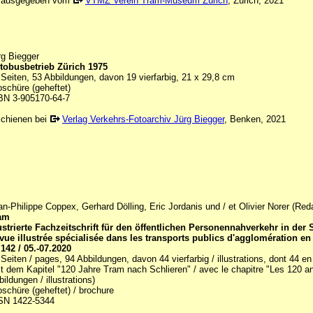
rausgegeben vom
VTMZ Verein Tram-Museum Zürich
, Zürich, 2021
rg Biegger
tobusbetrieb Zürich 1975
 Seiten, 53 Abbildungen, davon 19 vierfarbig, 21 x 29,8 cm
oschüre (geheftet)
BN 3-905170-64-7
schienen bei
Verlag Verkehrs-Fotoarchiv Jürg Biegger
, Benken, 2021
an-Philippe Coppex, Gerhard Dölling, Eric Jordanis und / et Olivier Norer (Red
am
lustrierte Fachzeitschrift für den öffentlichen Personennahverkehr in der
vue illustrée spécialisée dans les transports publics d'agglomération en
 142 / 05.-07.2020
 Seiten / pages, 94 Abbildungen, davon 44 vierfarbig / illustrations, dont 44 e
it dem Kapitel "120 Jahre Tram nach Schlieren" / avec le chapitre "Les 120 a
ildungen / illustrations)
oschüre (geheftet) / brochure
SN 1422-5344