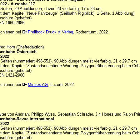
2022 - Ausgabe 117
 Seiten, 29 Abbildungen, davon 23 vierfarbig, 17 x 23 cm
it dem Kapitel "Neue Fahrzeuge" (Seilbahn Rigiblick): 1 Seite, 1 Abbildung)
oschüre (geheftet)
SN 1660-2986
schienen bei
Prellbock Druck & Verlag
, Rothenturm, 2022
fred Horn (Chefredaktion)
senbahn Österreich
/2022
 Seiten (nummeriert 498-551), 90 Abbildungen meist vierfarbig, 21 x 29,7 cm
it dem Kapitel "Zustandsorientierte Wartung: Polygonfrüherkennung beim Cobr
oschüre (geheftet)
SN 1421-2900
schienen bei
Minirex AG
, Luzern, 2022
lter von Andrian, Philipp Wyss, Sebastian Schrader, Jiri Hönes und Ralph Pr
senbahn-Revue international
/2022
 Seiten (nummeriert 498-551), 90 Abbildungen meist vierfarbig, 21 x 29,7 cm
it dem Kapitel "Zustandsorientierte Wartung: Polygonfrüherkennung beim Cobr
oschüre (geheftet)