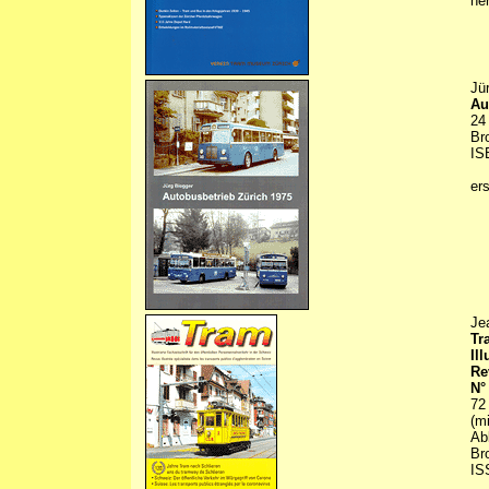
he
Jü
Au
24
Br
IS
er
Je
Tr
Il
Re
N°
72
(m
Abb
Br
IS