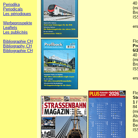
40
Periodika
(m
Periodicals
Br
Les périodiques
IS
Werbeprospekte
er
Leaflets
Les publicités
Fl
Bibliographie CH
Pr
Bibliography CH
6/
Bibliographie CH
40
(m
Br
IS
er
Fl
St
1 
84
(m
Ab
Br
Be
IS