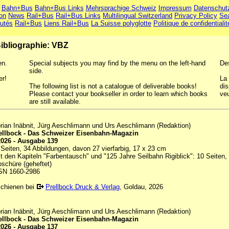
Bahn+Bus
Bahn+Bus Links
Mehrsprachige Schweiz
Impressum
Datenschut
ion
News
Rail+Bus
Rail+Bus Links
Multilingual Switzerland
Privacy Policy
Se
utés
Rail+Bus
Liens Rail+Bus
La Suisse polyglotte
Politique de confidentialit
ibliographie: VBZ
en.
Special subjects you may find by the menu on the left-hand
De
side.
er!
La 
The following list is not a catalogue of deliverable books!
dis
Please contact your bookseller in order to learn which books
veu
are still available.
orian Inäbnit, Jürg Aeschlimann und Urs Aeschlimann (Redaktion)
ellbock - Das Schweizer Eisenbahn-Magazin
2026 - Ausgabe 139
 Seiten, 34 Abbildungen, davon 27 vierfarbig, 17 x 23 cm
it den Kapiteln "Farbentausch" und "125 Jahre Seilbahn Rigiblick": 10 Seiten,
oschüre (geheftet)
SN 1660-2986
schienen bei
Prellbock Druck & Verlag
, Goldau, 2026
orian Inäbnit, Jürg Aeschlimann und Urs Aeschlimann (Redaktion)
ellbock - Das Schweizer Eisenbahn-Magazin
2026 - Ausgabe 137