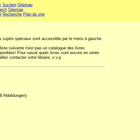
z
Suchen
Sitemap
arch
Sitemap
é
Recherche
Plan du site
s sujets spéciaux sont accessible par le menu à gauche.
liste suivante n'est pas un catalogue des livres
ponibles! Pour savoir quels livres sont encore en vente
illez contacter votre libraire, s.v.p.
 8 Abbildungen)