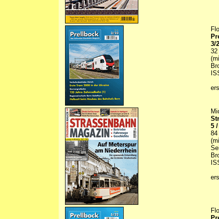
Fl
Pr
3/
32
(m
Br
IS
er
Mi
St
5 
84
(m
Se
Br
IS
er
Fl
Pr