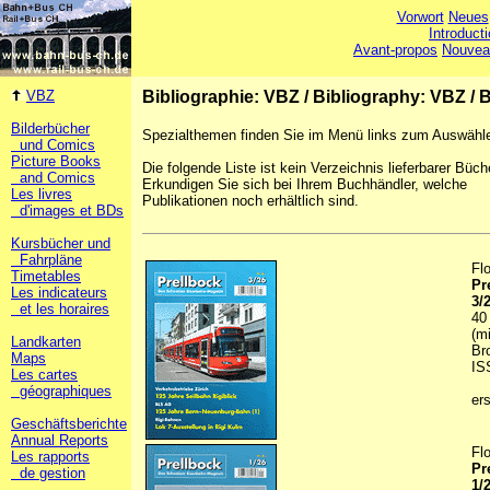
Vorwort
Neues
Introduct
Avant-propos
Nouvea
VBZ
Bibliographie: VBZ
/
Bibliography: VBZ
/
B
Bilderbücher
Spezialthemen finden Sie im Menü links zum Auswähl
und Comics
Picture Books
Die folgende Liste ist kein Verzeichnis lieferbarer Büch
and Comics
Erkundigen Sie sich bei Ihrem Buchhändler, welche
Les livres
Publikationen noch erhältlich sind.
d'images et BDs
Kursbücher und
Fahrpläne
Fl
Timetables
Pr
Les indicateurs
3/
et les horaires
40
(m
Landkarten
Br
Maps
IS
Les cartes
géographiques
er
Geschäftsberichte
Annual Reports
Fl
Les rapports
Pr
de gestion
1/