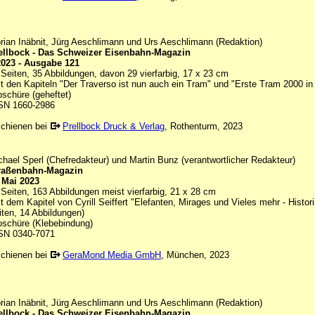
orian Inäbnit, Jürg Aeschlimann und Urs Aeschlimann (Redaktion)
ellbock - Das Schweizer Eisenbahn-Magazin
2023 - Ausgabe 121
 Seiten, 35 Abbildungen, davon 29 vierfarbig, 17 x 23 cm
it den Kapiteln "Der Traverso ist nun auch ein Tram" und "Erste Tram 2000 in 
oschüre (geheftet)
SN 1660-2986
schienen bei
Prellbock Druck & Verlag
, Rothenturm, 2023
chael Sperl (Chefredakteur) und Martin Bunz (verantwortlicher Redakteur)
raßenbahn-Magazin
/ Mai 2023
 Seiten, 163 Abbildungen meist vierfarbig, 21 x 28 cm
it dem Kapitel von Cyrill Seiffert "Elefanten, Mirages und Vieles mehr - Histor
iten, 14 Abbildungen)
oschüre (Klebebindung)
SN 0340-7071
schienen bei
GeraMond Media GmbH
, München, 2023
orian Inäbnit, Jürg Aeschlimann und Urs Aeschlimann (Redaktion)
ellbock - Das Schweizer Eisenbahn-Magazin