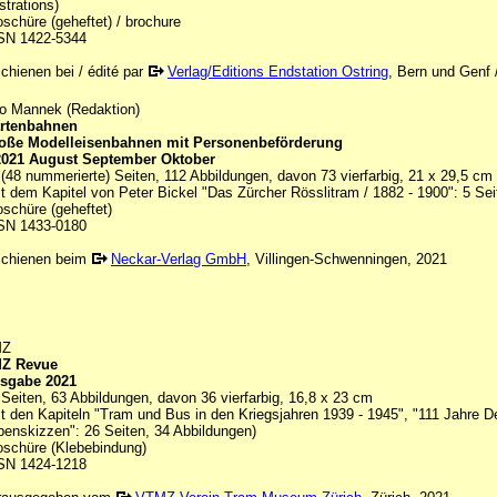
ustrations)
oschüre (geheftet) / brochure
SN 1422-5344
schienen bei / édité par
Verlag/Editions Endstation Ostring
, Bern und Genf 
o Mannek (Redaktion)
rtenbahnen
oße Modelleisenbahnen mit Personenbeförderung
2021 August September Oktober
 (48 nummerierte) Seiten, 112 Abbildungen, davon 73 vierfarbig, 21 x 29,5 cm
it dem Kapitel von Peter Bickel "Das Zürcher Rösslitram / 1882 - 1900": 5 Sei
oschüre (geheftet)
SN 1433-0180
schienen beim
Neckar-Verlag GmbH
, Villingen-Schwenningen, 2021
MZ
Z Revue
sgabe 2021
 Seiten, 63 Abbildungen, davon 36 vierfarbig, 16,8 x 23 cm
it den Kapiteln "Tram und Bus in den Kriegsjahren 1939 - 1945", "111 Jahre D
penskizzen": 26 Seiten, 34 Abbildungen)
oschüre (Klebebindung)
SN 1424-1218