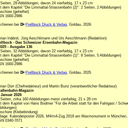
 Seiten, 29 Abbildungen, davon 24 vierfarbig, 17 x 23 cm
it dem Kapitel "Die Limmattal-Strassenbahn (2)": 2 Seiten, 2 Abbildungen)
oschüre (geheftet)
SN 1660-2986
schienen bei
Prellbock Druck & Verlag
, Goldau, 2026
orian Inäbnit, Jürg Aeschlimann und Urs Aeschlimann (Redaktion)
ellbock - Das Schweizer Eisenbahn-Magazin
2025 - Ausgabe 136
 Seiten, 32 Abbildungen, davon 22 vierfarbig, 17 x 23 cm
it dem Kapitel "Die Limmattal-Strassenbahn (1)": 8 Seiten, 5 Abbildungen)
oschüre (geheftet)
SN 1660-2986
schienen bei
Prellbock Druck & Verlag
, Goldau, 2025
orian Dürr (Chefredakteur) und Martin Bunz (verantwortlicher Redakteur)
raßenbahn-Magazin
/ Januar 2026
 Seiten, zirka 160 Abbildungen meist vierfarbig, 21 x 28 cm
it dem Kapitel von Hans Bodmer "Für die Arbeit statt für den Fahrgast / Schw
bildungen)
oschüre (Klebebindung)
ilage: Kalenderposter 2026, M4/m4-Zug 2019 am Maxmonument in München, 50
SN 0340-7071