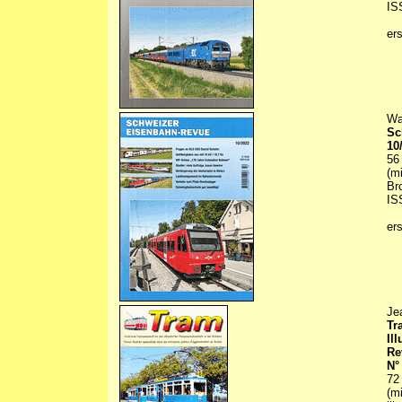
IS
er
Wa
Sc
10
56
(m
Br
IS
er
Je
Tr
Il
Re
N°
72
(m