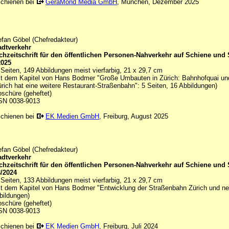
schienen bei
GeraMond Media GmbH
, München, Dezember 2025
efan Göbel (Chefredakteur)
adtverkehr
chzeitschrift für den öffentlichen Personen-Nahverkehr auf Schiene und 
2025
 Seiten, 149 Abbildungen meist vierfarbig, 21 x 29,7 cm
it dem Kapitel von Hans Bodmer "Große Umbauten in Zürich: Bahnhofquai und
ürich hat eine weitere Restaurant-Straßenbahn": 5 Seiten, 16 Abbildungen)
oschüre (geheftet)
SN 0038-9013
schienen bei
EK Medien GmbH
, Freiburg, August 2025
efan Göbel (Chefredakteur)
adtverkehr
chzeitschrift für den öffentlichen Personen-Nahverkehr auf Schiene und 
8/2024
 Seiten, 133 Abbildungen meist vierfarbig, 21 x 29,7 cm
it dem Kapitel von Hans Bodmer "Entwicklung der Straßenbahn Zürich und neue
bildungen)
oschüre (geheftet)
SN 0038-9013
schienen bei
EK Medien GmbH
, Freiburg, Juli 2024