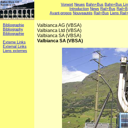
Vorwort
Neues
Bahn+Bus
Bahn+Bus Li
Introduction
News
Rail+Bus
Rail+B
Avant-propos
Nouveautés
Rail+Bus
Liens Rail
Bibliographie
Valbianca AG (VBSA)
Bibliography
Valbianca Ltd (VBSA)
Bibliographie
Valbianca SA (VBSA)
Valbianca SA (VBSA)
Externe Links
External Links
Liens externes