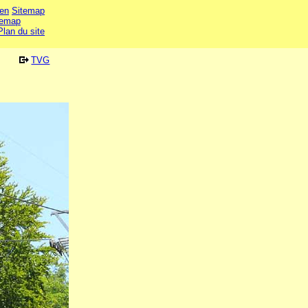
en
Sitemap
temap
Plan du site
TVG