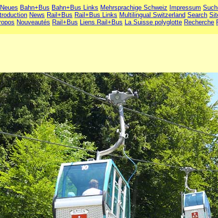
Neues
Bahn+Bus
Bahn+Bus Links
Mehrsprachige Schweiz
Impressum
Such
troduction
News
Rail+Bus
Rail+Bus Links
Multilingual Switzerland
Search
Si
ropos
Nouveautés
Rail+Bus
Liens Rail+Bus
La Suisse polyglotte
Recherche