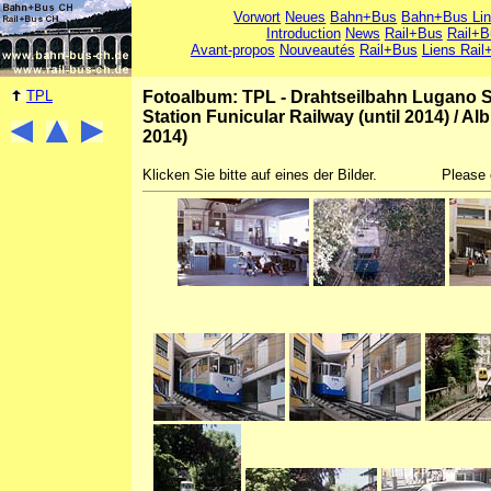
Vorwort
Neues
Bahn+Bus
Bahn+Bus Li
Introduction
News
Rail+Bus
Rail+B
Avant-propos
Nouveautés
Rail+Bus
Liens Rail
TPL
Fotoalbum: TPL - Drahtseilbahn Lugano St
Station Funicular Railway (until 2014)
/
Alb
2014)
Klicken Sie bitte auf eines der Bilder.
Please 