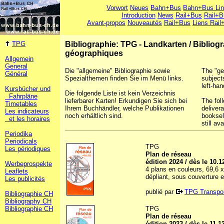
Vorwort
Neues
Bahn+Bus
Bahn+Bus Li
Introduction
News
Rail+Bus
Rail+B
Avant-propos
Nouveautés
Rail+Bus
Liens Rail
TPG
Bibliographie: TPG - Landkarten
/
Bibliog
géographiques
Allgemein
General
Die "allgemeine" Bibliographie sowie
The "ge
Général
Spezialthemen finden Sie im Menü links.
subject
left-han
Kursbücher und
Die folgende Liste ist kein Verzeichnis
Fahrpläne
lieferbarer Karten! Erkundigen Sie sich bei
The foll
Timetables
Ihrem Buchhändler, welche Publikationen
deliver
Les indicateurs
noch erhältlich sind.
booksel
et les horaires
still ava
Periodika
Periodicals
TPG
Les périodiques
Plan de réseau
édition 2024 / dès le 10.1
Werbeprospekte
4 plans en couleurs, 69,6 
Leaflets
dépliant, sous couverture 
Les publicités
publié par
TPG Transpor
Bibliographie CH
Bibliography CH
Bibliographie CH
TPG
Plan de réseau
édition 2023 / dès le 11.1